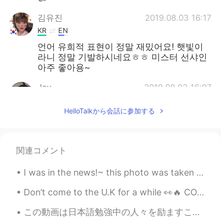
김유진
2019.08.03 16:17
KR
EN
언어 유희적 표현이 정말 재밌어요! 햇빛이
라니 정말 기발하시네요ㅎㅎ 미스터 선샤인
아주 좋아용~
Joy
2019.08.03 16:07
KR
EN
HelloTalkから会話に参加する
아 너무 사랑스럽다 ㅠㅠㅠ
DianeK.
2019.08.03 16:06
KR
EN
関連コメント
작명의 천잰데요?하하하 미스터 선샤인!🌝
I was in the news!~ this photo was taken when the local media was touring the elementary school ...
🌞👍👍
Don’t come to the U.K for a while 👀🔥 COVID is rampant! 😷🦠💉 Stay safe everyone I feel so sad tha...
HaminNyangE
2019.08.03 16:05
KR
EN
この動画は日本語勉強中の人々を励ますことができると思いますから、ぜひ観てくださいね。 I think this video can inspire people that are learnin...