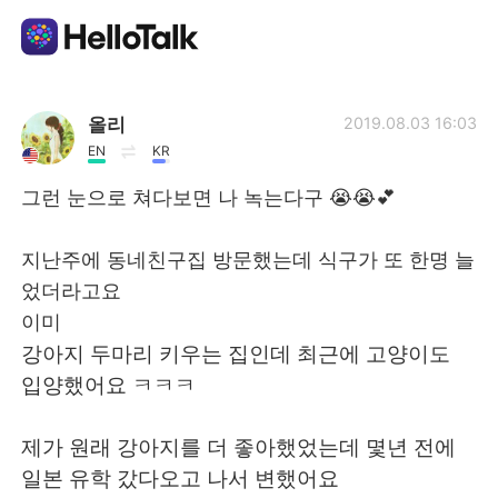
語学交換アプリ
올리
2019.08.03 16:03
EN
KR
AI Grammar Checker
그런 눈으로 쳐다보면 나 녹는다구 😭😭💕
日本語
지난주에 동네친구집 방문했는데 식구가 또 한명 늘
었더라고요
이미
English
简体中文
강아지 두마리 키우는 집인데 최근에 고양이도
입양했어요 ㅋㅋㅋ
繁體中文
Español
제가 원래 강아지를 더 좋아했었는데 몇년 전에
العربية
Français
일본 유학 갔다오고 나서 변했어요