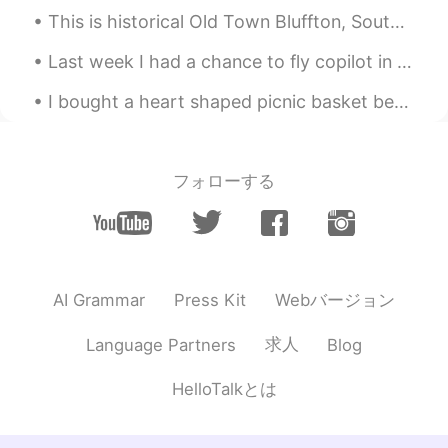
앗?드라마 이름이랑 똑같아
This is historical Old Town Bluffton, South Carolina. Bluffton has gorgeous antebellum homes, his...
Ein
2019.08.03 16:05
Last week I had a chance to fly copilot in the private plane I was using for work. It was such a ...
KR
EN
I bought a heart shaped picnic basket because why not? 😅 I told my friends and we got a bunch of ...
Omg he is SO adorable 😘
Joy
2019.08.03 16:05
KR
EN
フォローする
저도 강아지 두마리 키우는데 고양이 입양해
서 키우고 있어요 😃
Bye
2019.08.03 16:04
KR
EN
Webバージョン
AI Grammar
Press Kit
햇빛 😂 미스터 선샤인! 좋네요. 😊👍
求人
Language Partners
Blog
民宇Minwoo
2019.08.03 16:04
HelloTalkとは
KR
CN
오어어어어어어 햇빛님 ㅠㅠㅠ