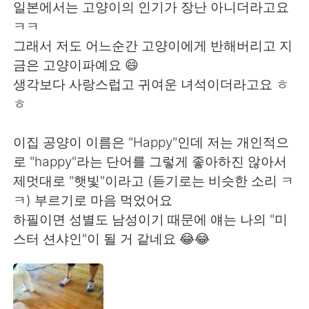
Deutsch
한국어
일본에서는 고양이의 인기가 장난 아니더라고요
ㅋㅋ
Русский
ไทย
그래서 저도 어느순간 고양이에게 반해버리고 지
금은 고양이파예요 😄
Indonesia
Italiano
생각보다 사랑스럽고 귀여운 녀석이더라고요 ㅎ
ㅎ
Türkçe
Tiếng Việt
이집 공양이 이름은 "Happy"인데 저는 개인적으
Português
로 "happy"라는 단어를 그렇게 좋아하진 않아서
제멋대로 "햇빛"이라고 (듣기로는 비슷한 소리 ㅋ
ㅋ) 부르기로 마음 먹었어요
하필이면 성별도 남성이기 때문에 얘는 나의 "미
스터 션샤인"이 될 거 같네요 😂😂