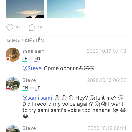
52
16
แสดงความคิดเห็น
sami sami
2020.10.19 07:43
JP
EN
@Steve
Come ooonnn💪🤣🤣
Steve
2020.10.19 06:26
EN
JP
@sami sami
😆 😆 😆 Hey? 🤔 Is it me? 🤔
Did I record my voice again? 🤔 😱 I want
to try sami sami's voice too hahaha 😂 😂
😂
Steve
2020.10.19 06:21