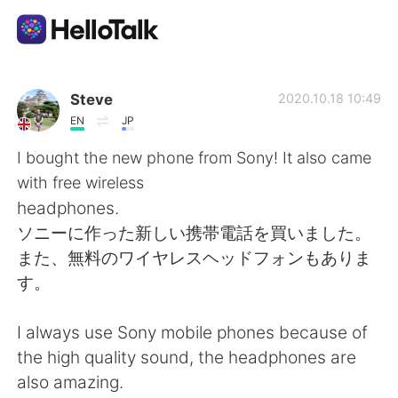
แอปแลกเปลี่ยนทางภาษา
Steve
2020.10.18 10:49
EN
JP
AI Grammar Checker
I bought the new phone from Sony! It also came
with free wireless
ไทย
headphones.
ソニーに作った新しい携帯電話を買いました。
また、無料のワイヤレスヘッドフォンもありま
English
简体中文
す。
繁體中文
Español
I always use Sony mobile phones because of
the high quality sound, the headphones are
العربية
Français
also amazing.