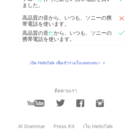
ました。
高品質の音から、いつも、ソニーの携
帯電話を使います。
高品質の音
だ
から、いつも、ソニーの
携帯電話を使います。
新しいカメラ
も
写真編集
道具
も試しま
した。
เปิด HelloTalk เพื่อเข้าร่วมในบทสนทนา
新しいカメラ
と
写真編集
ツール
も試し
ました。
sami sami
2020.10.18 11:24
ติดตามเรา
JP
EN
So.. I want to try it again with Steve’s
voice 😂
sami sami
2020.10.18 11:18
AI Grammar
Press Kit
เว็บ HelloTalk
JP
EN