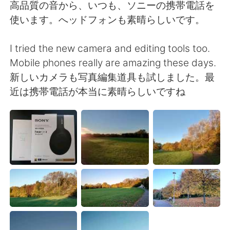
Deutsch
日本語
高品質の音から、いつも、ソニーの携帯電話を
使います。へッドフォンも素晴らしいです。
한국어
Русский
I tried the new camera and editing tools too.
Indonesia
Italiano
Mobile phones really are amazing these days.
新しいカメラも写真編集道具も試しました。最
Türkçe
Tiếng Việt
近は携帯電話が本当に素晴らしいですね
Português