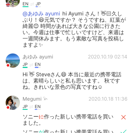
EN
JP
@あゆみ ayumi
hi Ayumi さん！👋🏻久し
ぶり！😆元気ですか？ そうですね、紅葉が
綺麗😊 時間があれば大きな公園に行きた
い。今週は仕事で忙しいですけど、来週は
一週間休みます。もう素敵な写真を投稿し
ますよ✨
あゆみ ayumi
2020.10.19 02:14
JP
EN
Hi 👋 Steveさん😄 本当に最近の携帯電話
は、素晴らしいと私も思います。 秋です
ね。きれいな景色の写真ですね☺
Megumi 𓅫
2020.10.18 11:36
JP
EN
ソニー
に
作った新しい携帯電話を買い
ました。
ソニー
が
作った新しい携帯電話を買い