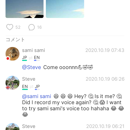
52
16
コメント
sami sami
2020.10.19 07:43
JP
EN
@Steve
Come ooonnn💪🤣🤣
Steve
2020.10.19 06:26
EN
JP
@sami sami
😆 😆 😆 Hey? 🤔 Is it me? 🤔
Did I record my voice again? 🤔 😱 I want
to try sami sami's voice too hahaha 😂 😂
😂
Steve
2020.10.19 06:21