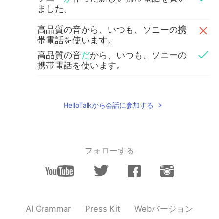
ました。
高品質の音から、いつも、ソニーの携
帯電話を使います。
高品質の音
だ
から、いつも、ソニーの
携帯電話を使います。
新しいカメラ
も
写真編集
道具
も試しま
した。
HelloTalkから会話に参加する
新しいカメラ
と
写真編集
ツール
も試し
ました。
sami sami
2020.10.18 11:24
フォローする
JP
EN
So.. I want to try it again with Steve’s
voice 😂
sami sami
2020.10.18 11:18
Webバージョン
AI Grammar
Press Kit
JP
EN