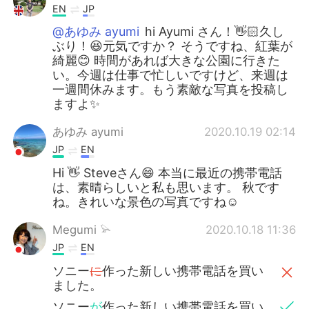
EN
JP
@あゆみ ayumi
hi Ayumi さん！👋🏻久し
ぶり！😆元気ですか？ そうですね、紅葉が
綺麗😊 時間があれば大きな公園に行きた
い。今週は仕事で忙しいですけど、来週は
一週間休みます。もう素敵な写真を投稿し
ますよ✨
あゆみ ayumi
2020.10.19 02:14
JP
EN
Hi 👋 Steveさん😄 本当に最近の携帯電話
は、素晴らしいと私も思います。 秋です
ね。きれいな景色の写真ですね☺
Megumi 𓅫
2020.10.18 11:36
JP
EN
ソニー
に
作った新しい携帯電話を買い
ました。
ソニー
が
作った新しい携帯電話を買い