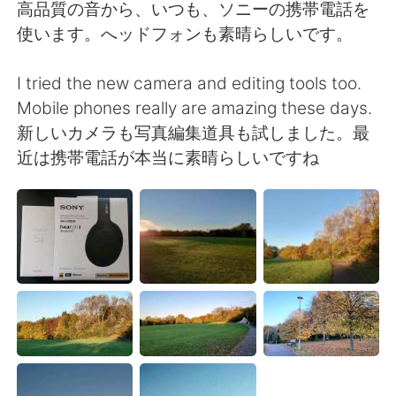
Deutsch
한국어
高品質の音から、いつも、ソニーの携帯電話を
使います。へッドフォンも素晴らしいです。
Русский
ไทย
I tried the new camera and editing tools too.
Indonesia
Italiano
Mobile phones really are amazing these days.
新しいカメラも写真編集道具も試しました。最
Türkçe
Tiếng Việt
近は携帯電話が本当に素晴らしいですね
Português