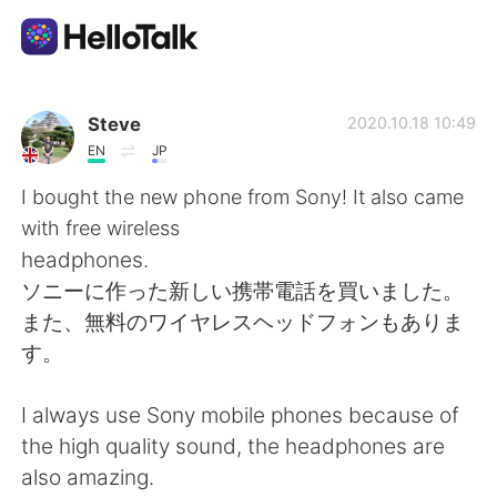
語学交換アプリ
Steve
2020.10.18 10:49
EN
JP
AI Grammar Checker
I bought the new phone from Sony! It also came
with free wireless
日本語
headphones.
ソニーに作った新しい携帯電話を買いました。
また、無料のワイヤレスヘッドフォンもありま
English
简体中文
す。
繁體中文
Español
I always use Sony mobile phones because of
the high quality sound, the headphones are
العربية
Français
also amazing.