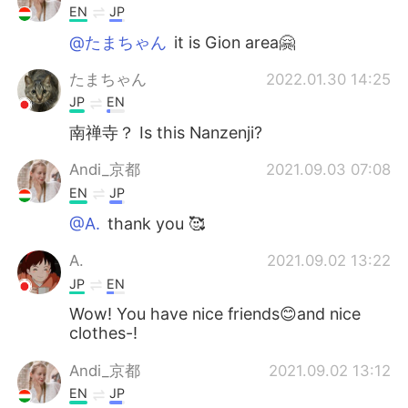
EN
JP
@たまちゃん
it is Gion area🤗
たまちゃん
2022.01.30 14:25
JP
EN
南禅寺？ Is this Nanzenji?
Andi_京都
2021.09.03 07:08
EN
JP
@A.
thank you 🥰
A.
2021.09.02 13:22
JP
EN
Wow! You have nice friends😊and nice
clothes-!
Andi_京都
2021.09.02 13:12
EN
JP