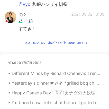
@Ryo
和服バンザイ🙌😁
Ryo
2021.09.02 13:09
JP
EN
すてき！
เปิด HelloTalk เพื่อเข้าร่วมในบทสนทนา
ช่วงเวลาที่เกี่ยวข้อง
Different Minds by Richard Chenevix Trench. SOME murmur when their sky is clear And wholly bri...
Yesterday's dinner🍽️🎶🎵 *grilled bbq chicken *macaroni & cheese *cornbread *pumpkin soup *brussel ...
Happy Canada Day ! 🇨🇦 カナダの大総理がしてる？ジャスティンビーバー…じゃなくてジャスティントルドーだ。カリスマがある人だ。(ま、ジャスティンビーバーも。😜) 実はジャ...
I’m bored now...let’s chat before I go to bed🙃. A lot of people asked me about NYC now. To be ho...