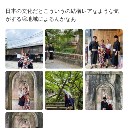
Deutsch
日本語
日本の文化だとこういうの結構レアなような気
한국어
Русский
がする🤔地域によるんかなあ
Indonesia
Italiano
Türkçe
Tiếng Việt
Português