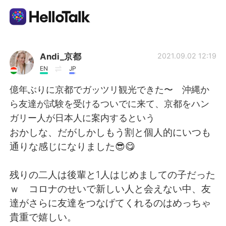
แอปแลกเปลี่ยนทางภาษา
Andi_京都
2021.09.02 12:19
EN
JP
AI Grammar Checker
億年ぶりに京都でガッツリ観光できた〜 沖縄か
ら友達が試験を受けるついでに来て、京都をハン
ไทย
ガリー人が日本人に案内するという
おかしな、だがしかしもう割と個人的にいつも
通りな感じになりました😎😋
English
简体中文
残りの二人は後輩と1人はじめましての子だった
繁體中文
Español
ｗ コロナのせいで新しい人と会えない中、友
達がさらに友達をつなげてくれるのはめっちゃ
العربية
Français
貴重で嬉しい。