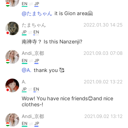
EN
JP
@たまちゃん
it is Gion area🤗
たまちゃん
2022.01.30 14:25
JP
EN
南禅寺？ Is this Nanzenji?
Andi_京都
2021.09.03 07:08
EN
JP
@A.
thank you 🥰
A.
2021.09.02 13:22
JP
EN
Wow! You have nice friends😊and nice
clothes-!
Andi_京都
2021.09.02 13:12
EN
JP