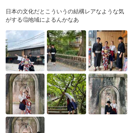
日本語
한국어
日本の文化だとこういうの結構レアなような気
Русский
ไทย
がする🤔地域によるんかなあ
Indonesia
Italiano
Türkçe
Tiếng Việt
Português