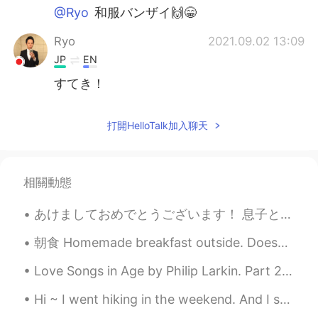
@Ryo
和服バンザイ🙌😁
Ryo
2021.09.02 13:09
JP
EN
すてき！
打開HelloTalk加入聊天
相關動態
あけましておめでとうございます！ 息子と一緒に毛布の本塁を作ってボールを落ちるのを見ました。 次の日ココアを飲んで「We Can Be Heroes」を見ています。 じゃ、今年もっと日本語で話し...
朝食 Homemade breakfast outside. Doesn't look the most appetizing but was tasty! Have a great day e...
Love Songs in Age by Philip Larkin. Part 2 of 2. The glare of that much-mentioned brilliance, l...
Hi ~ I went hiking in the weekend. And I saw a lot of cute mushrooms 😁 The mushroom in photo 5 l...