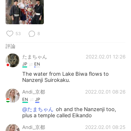
53
8
評論
たまちゃん
2022.02.01 12:26
JP
EN
The water from Lake Biwa flows to
Nanzenji Suirokaku.
Andi_京都
2022.02.01 08:26
EN
JP
@たまちゃん
oh and the Nanzenji too,
plus a temple called Eikando
Andi_京都
2022.02.01 08:25