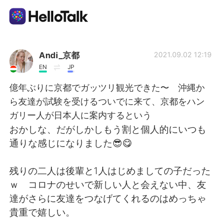
語言交換應用
Andi_京都
2021.09.02 12:19
EN
JP
AI Grammar Checker
億年ぶりに京都でガッツリ観光できた〜 沖縄か
ら友達が試験を受けるついでに来て、京都をハン
繁體中文
ガリー人が日本人に案内するという
おかしな、だがしかしもう割と個人的にいつも
通りな感じになりました😎😋
English
简体中文
残りの二人は後輩と1人はじめましての子だった
Español
العربية
ｗ コロナのせいで新しい人と会えない中、友
達がさらに友達をつなげてくれるのはめっちゃ
Français
Deutsch
貴重で嬉しい。