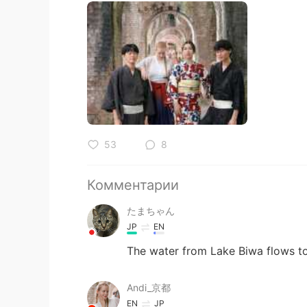
53
8
Комментарии
たまちゃん
JP
EN
The water from Lake Biwa flows to
Andi_京都
EN
JP