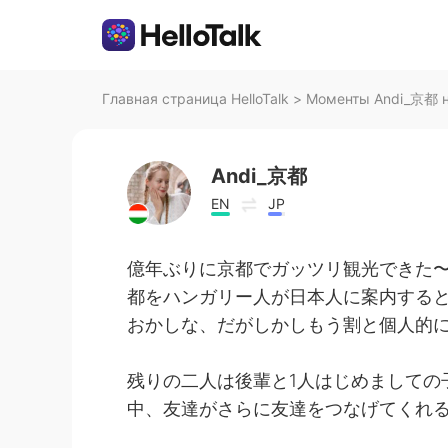
Главная страница HelloTalk
>
Моменты Andi_京都 на
Andi_京都
EN
JP
億年ぶりに京都でガッツリ観光できた
都をハンガリー人が日本人に案内する
おかしな、だがしかしもう割と個人的に
残りの二人は後輩と1人はじめましての
中、友達がさらに友達をつなげてくれ