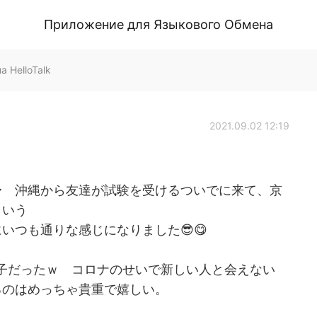
Приложение для Языкового Обмена
 HelloTalk
2021.09.02 12:19
〜 沖縄から友達が試験を受けるついでに来て、京
という
いつも通りな感じになりました😎😋
子だったｗ コロナのせいで新しい人と会えない
るのはめっちゃ貴重で嬉しい。