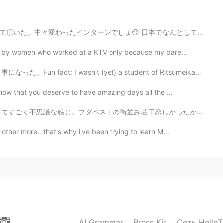
ice clothes-!
日本でなんとしても就職したいからとりあえず近年の日本流の就活に合わせてインターンしに行った。 就活に役に立た...
2021.09.02 13:12
ed by women who worked at a KTV only because my pare...
sn't (yet) a student of Ritsumeikan University when t...
now that you deserve to have amazing days all the ...
2021.09.02 13:09
若干恋しかったから見れてよかった一方、逆カルチャーショックが多い🧐 例えば、道ゆく人とか店の人も目を合わせて...
ther more.. that's why i've been trying to learn M...
AI Grammar
Press Kit
Сеть HelloT