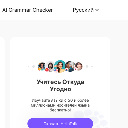
AI Grammar Checker
Русский
Учитесь Откуда
Угодно
Изучайте языки с 50 и более
миллионами носителей языка
бесплатно!
Скачать HelloTalk