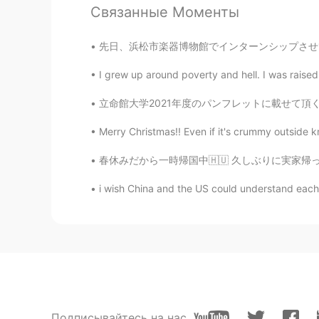
Связанные Моменты
Wow! You have nice friends😊and n
先日、浜松市楽器博物館でインターンシップさせて頂いた。中々変わったインターンでしょ😏 
Andi_京都
I grew up around poverty and hell. I was rais
EN
JP
@Ryo
和服バンザイ🙌😁
立命館大学2021年度のパンフレットに載せて頂く事になった。Fun fact: I wa
Merry Christmas!! Even if it's crummy outside k
Ryo
JP
EN
春休みだから一時帰国中🇭🇺 久しぶりに実家帰ってすごく不思議な感じ。ブダペストの街並み
すてき！
i wish China and the US could understand each o
Подписывайтесь на нас