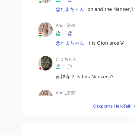
@たまちゃん
oh and the Nanzenji 
Andi_京都
EN
JP
@たまちゃん
it is Gion area🤗
たまちゃん
JP
EN
南禅寺？ Is this Nanzenji?
Andi_京都
EN
JP
Откройте HelloTalk,
@A.
thank you 🥰
A.
JP
EN