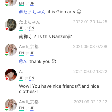
EN
JP
@たまちゃん
it is Gion area🤗
たまちゃん
2022.01.30 14:25
JP
EN
南禅寺？ Is this Nanzenji?
Andi_京都
2021.09.03 07:08
EN
JP
@A.
thank you 🥰
A.
2021.09.02 13:22
JP
EN
Wow! You have nice friends😊and nice
clothes-!
Andi_京都
2021.09.02 13:12
EN
JP