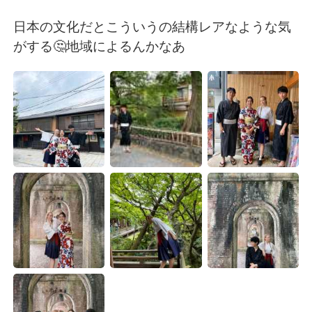
Deutsch
日本語
日本の文化だとこういうの結構レアなような気
한국어
Русский
がする🤔地域によるんかなあ
ไทย
Indonesia
Italiano
Türkçe
Tiếng Việt