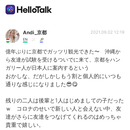
Aplicativo de troca de idioma
Andi_京都
2021.09.02 12:19
EN
JP
AI Grammar Checker
億年ぶりに京都でガッツリ観光できた〜 沖縄か
ら友達が試験を受けるついでに来て、京都をハン
Português
ガリー人が日本人に案内するという
おかしな、だがしかしもう割と個人的にいつも
通りな感じになりました😎😋
English
简体中文
残りの二人は後輩と1人はじめましての子だった
繁體中文
Español
ｗ コロナのせいで新しい人と会えない中、友
達がさらに友達をつなげてくれるのはめっちゃ
العربية
Français
貴重で嬉しい。