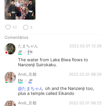
53
8
Comentários
たまちゃん
2022.02.01 12:26
JP
EN
The water from Lake Biwa flows to
Nanzenji Suirokaku.
Andi_京都
2022.02.01 08:26
EN
JP
@たまちゃん
oh and the Nanzenji too,
plus a temple called Eikando
Andi_京都
2022.02.01 08:25