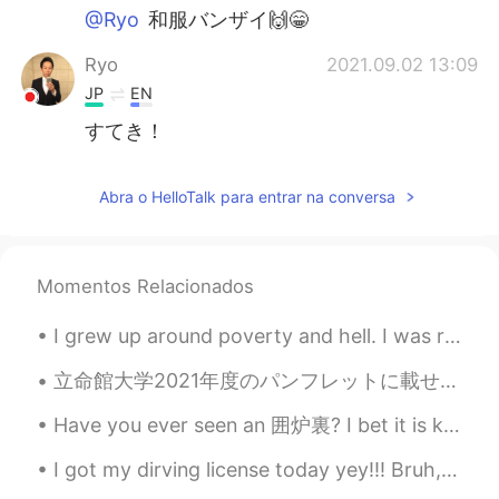
@Ryo
和服バンザイ🙌😁
Ryo
2021.09.02 13:09
JP
EN
すてき！
Abra o HelloTalk para entrar na conversa
Momentos Relacionados
I grew up around poverty and hell. I was raised by women who worked at a KTV only because my pare...
立命館大学2021年度のパンフレットに載せて頂く事になった。Fun fact: I wasn't (yet) a student of Ritsumeikan University when t...
Have you ever seen an 囲炉裏? I bet it is kind of near to extinction nowadays XD Luckily, the guesth...
I got my dirving license today yey!!! Bruh, the exam was sooo difficult. I took it in Japanese of...