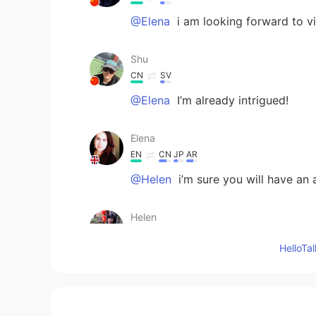
@Elena
i am looking forward to v
Shu
CN
SV
@Elena
I’m already intrigued!
Elena
EN
CN
JP
AR
@Helen
i’m sure you will have an
Helen
CN
EN
Hello
I would love to go for afternoon te
Thanks . 🌻🌻
Grace