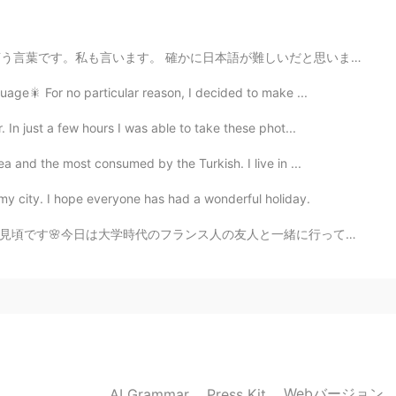
語が難しいだと思います。漢字はありますし、助詞の正しい使い方や敬語もなかなか簡単に覚えることできません。(...
2019.04.20 14:06
uage🎇 For no particular reason, I decided to make ...
. In just a few hours I was able to take these phot...
t inside is very modern
a and the most consumed by the Turkish. I live in ...
2019.04.20 14:05
 my city. I hope everyone has had a wonderful holiday.
と一緒に行ってみましたが、意外と混んでいなく安心して素敵な時間を過ごすことができました❤️「春恋団子」（はる...
2019.04.20 14:05
ressive
2019.04.20 14:05
Webバージョン
AI Grammar
Press Kit