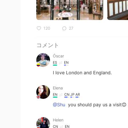
120
27
コメント
Óscar
ES
EN
I love London and England.
Elena
EN
CN
JP
AR
@Shu
you should pay us a visit😊
Helen
CN
EN