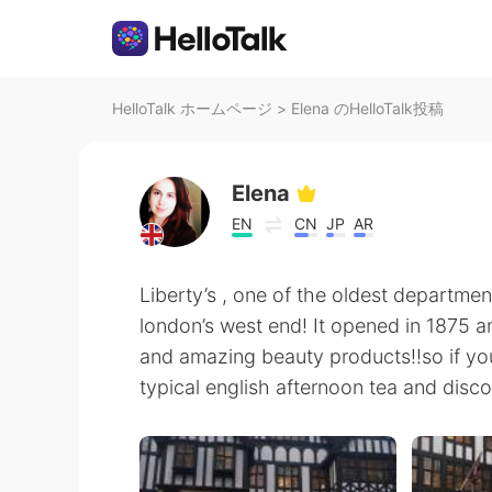
HelloTalk ホームページ
>
Elena のHelloTalk投稿
Elena
EN
CN
JP
AR
Liberty’s , one of the oldest department
london’s west end! It opened in 1875 an
and amazing beauty products!!so if you
typical english afternoon tea and disco