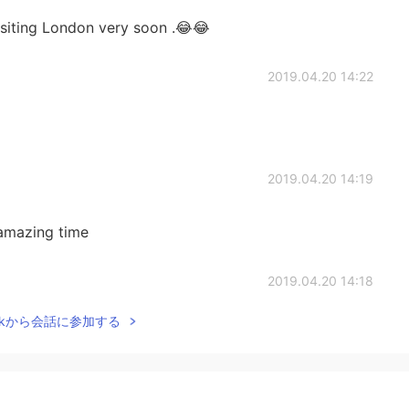
isiting London very soon .😂😂
2019.04.20 14:22
2019.04.20 14:19
 amazing time
2019.04.20 14:18
Talkから会話に参加する
a or discover something there if I visit London .
2019.04.20 14:08