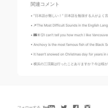
関連コメント
CN
EN
@Elena
yes, Very fashionable
"日本語が難しい！" 日本語を勉強する人がよく言う言葉です。私も言います。 確かに日本
Elena
🎆The Most Difficult Sounds in the English Lang
EN
CN
JP
AR
🌃☀️😮I can't tell you how much I like Vancouver
@Grace
it’s old on the outside bu
Anchovy is the most famous fish of the Black Se
辞旧
It hasn't snowed on Christmas day for years in
CN
EN
横浜の三渓園は行ったことありますか？今は桜が見頃です🌸今日は大学時代のフランス人の友人
没关系，只是实话实说
Elena
EN
CN
JP
AR
@Shu
the inside is even more imp
Elena
フォローする