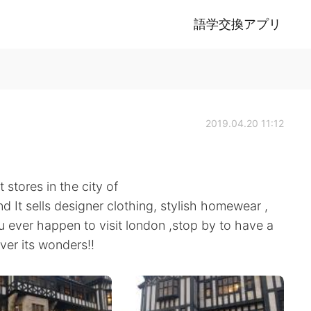
語学交換アプリ
2019.04.20 11:12
 stores in the city of
d It sells designer clothing, stylish homewear ,
 ever happen to visit london ,stop by to have a
ver its wonders!!