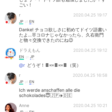
ごい！
r
2020.04.25 19:17
JP
EN
Danke! チョコ欲しさに初めてドイツ語書い
たよ…🐰コロナじゃなかったら、久右衛門
と物々交換できたのにね😉
ドラえもん
2020.04.25 19:12
EN
JP
@r
どうぞ！🍫🍬🍫🍬🍫（笑）
r
2020.04.25 16:58
JP
EN
Ich werde anschaffen alle die
schokolades😇🇯🇵✈️🇩🇪
Anne
2020.04.25 10:21
JP
EN