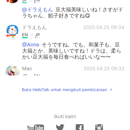
@ドラえもん
豆大福美味しいね！さすがド
ラちゃん、餡子好きですね😋
ドラえもん
2020.04.25 09:34
EN
JP
@Anne
そうですね。でも、和菓子も、豆
大福とか、美味しいですね！ドラは、柔ら
かい豆大福を毎日食べればいいな〜〜
Mao
2020.04.25 09:32
JP
EN
@ドラえもん
(❁´◡`❁)
Buka HelloTalk untuk mengikuti pembicaraan
ドラえもん
2020.04.25 09:31
EN
JP
@Mao
いえいえ、ぷれりんさんもいつもあ
Ikuti kami
りがとうございます✨