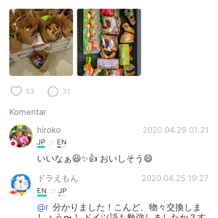
Deutsch
日本語
한국어
Русский
ไทย
Italiano
Türkçe
Tiếng Việt
53
31
Português
Komentar
hiroko
2020.04.29 01:21
JP
EN
いいなぁ😃✨👍 おいしそう😄
ドラえもん
2020.04.25 19:27
EN
JP
@r
分かりました！こんど、物々交換しま
しょう〜！ ドイツ語も勉強しましたか？す