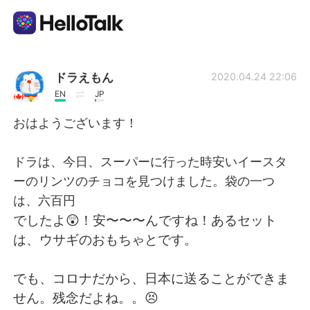
Aplikasi Pertukaran Bahasa
ドラえもん
2020.04.24 22:06
EN
JP
AI Grammar Checker
おはようございます！
Indonesia
ドラは、今日、スーパーに行った時安いイースタ
ーのリンツのチョコを見つけました。袋の一つ
は、六百円
English
简体中文
でしたよ😲！安〜〜〜んですね！あるセット
は、ウサギのおもちゃとです。
繁體中文
Español
でも、コロナだから、日本に送ることができま
العربية
Français
せん。残念だよね。。😣