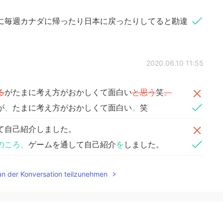
に毎週カナダに帰ったり日本に戻ったりしてると勘違
2020.06.10 11:55
る
がたまに考え方がおかしくて面白い
と思う
笑
。
が
、
たまに考え方がおかしくて面白い
。
笑
て自己紹介しました。
のころ、
ゲームを通して自己紹介
を
しました。
の３年生にすれ違
うところに
一人の生徒に「ヤシン先
an der Konversation teilzunehmen
生
の生徒
にすれ違
い、
一人の生徒に「ヤシン先生、日