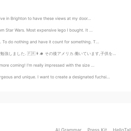
る
笑
。
る。
笑
 live in Brighton to have these views at my door...
が
が皮肉的な冗談として、いいえ、カナダに住んでま
行ってみたい！
rom Star Wars. Most expensive lego I bought. It ...
だ
が皮肉的な冗談として、いいえ、カナダに住んで
い
. To do nothing and have it count for something. T...
に行ってみたい！
ています,子供を育てています..🇺🇸👨‍💼👨‍👧‍👦 次:世界中を旅行!! 🌏🛫 🇯🇵🇰🇷🇸🇬🇭...
本に戻ったりしてる
こ
と
を
生徒に勘違いさせちゃった
 more coming! I'm really impressed with the size ...
戻ったりして
い
ると生徒に勘違いさせちゃったかも笑
eous and unique. I want to create a designated fuchsi...
2020.06.10 11:50
るが
たまに
考え方
が
おかしくて
面白いと思う笑。
すぎ
て、
たまに
発想
が
愉快で、
面白いと思う笑。
が
が皮肉的な冗談として
、いいえ、カナダに住んでま
AI Grammar
Press Kit
HelloTa