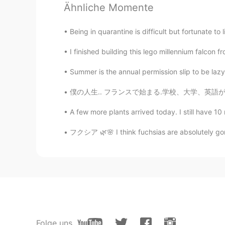
こういう質問は何回聞かれた事があ
Ähnliche Momente
こういう質問は何回聞かれた事があ
Being in quarantine is difficult but fortunate to
答えはもちろん日本に住んでいます
すよと言ったら「いいな～カナダに
I finished building this lego millennium falcon f
答えはもちろん日本に住んでいます
Summer is the annual permission slip to be lazy
ますよと言ったら「いいな～カナダ
僕の人生.. フランスで始まる.学校、大学、英語が勉強しました. 🇫🇷👨‍🎓 その後アメリカ.働い
僕は
本当に毎週カナダに帰ったり日
かも笑
A few more plants arrived today. I still have 10
本当に毎週カナダに帰ったり日本に
フクシア 🌿🌸 I think fuchsias are absolutely gorg
kyoko
JP
EN
小学校の２－３年生
たち
は可愛すぎ
小学校の２－３年生
の生徒
は
、
可愛
答えはもちろん日本に住んでいます
Folge uns