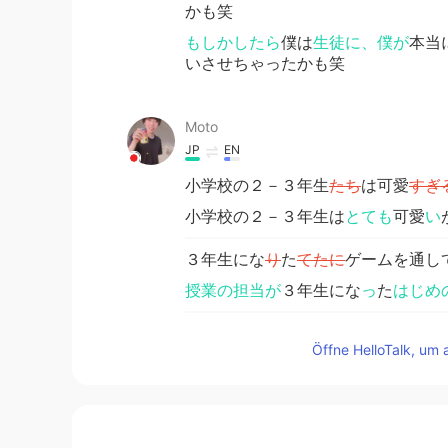
かも笑
もしかしたら
僕は
生徒に、僕が
本当
いさせちゃったかも笑
Moto
JP
EN
小学校の２－３年生
たち
は可愛
すぎ
小学校の２－３年生は
とても
可愛
い
３年生にな
り
た
てたに
ゲームを通し
授業の担当が
３年生にな
っ
た
はじめ
学校が終わった
ら
帰り道に
その３
人
Öffne HelloTalk, um 
生、日本に住んでますか？
学校が終わった帰り道に
3
人の３年
本に住んでますか？