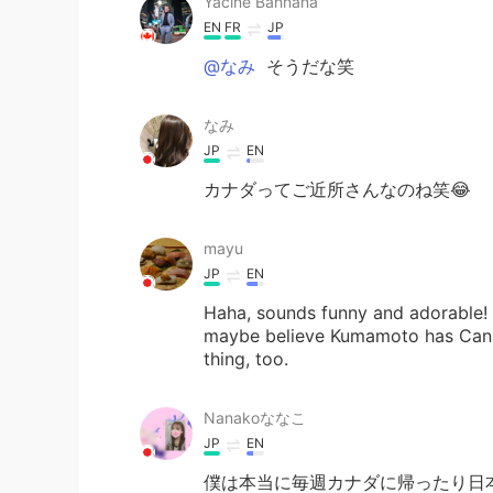
Yacine Bahnana
EN
FR
JP
@なみ
そうだな笑
なみ
JP
EN
カナダってご近所さんなのね笑😂
mayu
JP
EN
Haha, sounds funny and adorable! 
maybe believe Kumamoto has Cana
thing, too.
Nanakoななこ
JP
EN
僕は本当に毎週カナダに帰ったり日