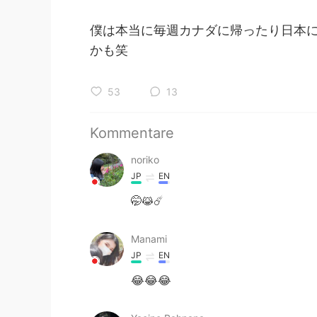
僕は本当に毎週カナダに帰ったり日本
かも笑
53
13
Kommentare
noriko
JP
EN
🤭😹☄️
Manami
JP
EN
😂😂😂