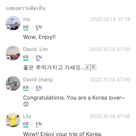
Deutsch
日本語
แสดงความคิดเห็น
한국어
Русский
iris
2020.10.14 07:16
KR
EN
Indonesia
Italiano
Wow, Enjoy!!
Türkçe
Tiếng Việt
David. Lim
2020.10.14 07:06
KR
EN
Português
좋은 추억가지고 가세요...🇰🇷
David chang
2020.10.14 07:06
KR
EN
Congratulations. You are a Korea lover~
😊
Lily
2020.10.14 07:06
KR
EN
Wow!! Enioy your trip of Korea.