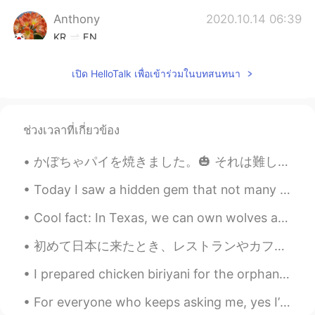
Anthony
2020.10.14 06:39
KR
EN
Congrats. You are free from quarantine.
เปิด HelloTalk เพื่อเข้าร่วมในบทสนทนา
ช่วงเวลาที่เกี่ยวข้อง
かぼちゃパイを焼きました。🎃 それは難しく、長い時間がかかりました。 でも美味しいです！秋の食べ物が大好きです。🍂🍁 Kabocha pai o yakimashita. Sore wa mu...
Today I saw a hidden gem that not many tourists come to: 東京大仏 Tokyo Big Buddha. This is located o...
Cool fact: In Texas, we can own wolves as pets. This is my best friends wolf named Boomer. He loo...
初めて日本に来たとき、レストランやカフェでアイスウォーターやアイスティーを提供していることにショックを受けました。 日本でホストファミリーと一緒に住んでいた時も、寒い時でも氷水を飲んでいます。 ...
I prepared chicken biriyani for the orphans today. The kids liked it alot. This is a famous dish ...
For everyone who keeps asking me, yes I’m really 23 years old! LOL. I just look very young I know...