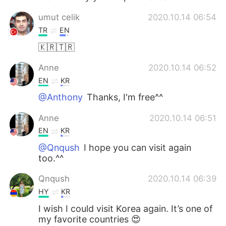
umut celik
2020.10.14 06:54
TR
EN
🇰🇷🇹🇷
Anne
2020.10.14 06:52
EN
KR
@Anthony
Thanks, I'm free^^
Anne
2020.10.14 06:51
EN
KR
@Qnqush
I hope you can visit again
too.^^
Qnqush
2020.10.14 06:39
HY
KR
I wish I could visit Korea again. It’s one of
my favorite countries 😍