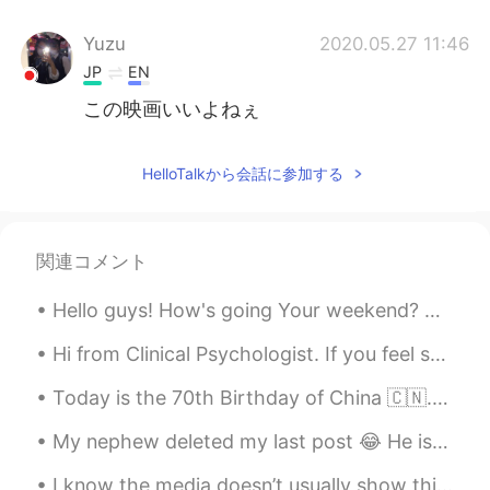
Yuzu
2020.05.27 11:46
JP
EN
この映画いいよねぇ
HelloTalkから会話に参加する
関連コメント
Hello guys! How's going Your weekend? Anyone here who wanna talk to me?? So bored at home 🤔🤔😊😊😊
Hi from Clinical Psychologist. If you feel sad or depress or anxious, feel free to text me. I am ...
Today is the 70th Birthday of China 🇨🇳. Happy National Day People ❣️. have a great day ☺️ Long li...
My nephew deleted my last post 😂 He is a naughty kid 😂 so i am uploading my photographs again ☺️...
I know the media doesn’t usually show this side of Pakistan, but this country has some of the mos...