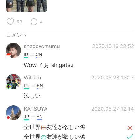
Deutsch
한국어
Русский
ไทย
63
4
Indonesia
Italiano
コメント
shadow.mumu
2020.10.16 22:52
Türkçe
Tiếng Việt
ID
CN
Português
Wow ４月 shigatsu
William
2020.05.28 13:17
PT
EN
涼しい
KATSUYA
2020.05.27 12:14
JP
EN
全世界
に
友達が欲しい🦋
全世界
の
友達が欲しい🦋