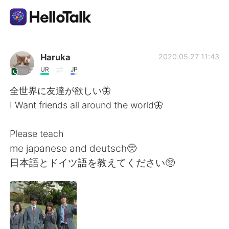
語学交換アプリ
Haruka
2020.05.27 11:43
UR
JP
AI Grammar Checker
全世界に友達が欲しい🦋
I Want friends all around the world🦋
日本語
Please teach
me japanese and deutsch🥺
English
简体中文
日本語とドイツ語を教えてください🥺
繁體中文
Español
العربية
Français