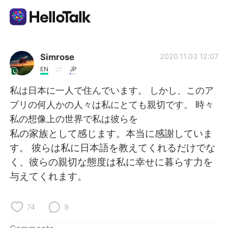
Language Exchange App
Simrose
2020.11.03 12:07
EN
JP
AI Grammar Checker
私は日本に一人で住んでいます。 しかし、このア
プリの何人かの人々は私にとても親切です。 時々
English
私の想像上の世界で私は彼らを
私の家族として感じます。本当に感謝していま
す。 彼らは私に日本語を教えてくれるだけでな
简体中文
繁體中文
く、彼らの親切な態度は私に幸せに暮らす力を
与えてくれます。
Español
العربية
Français
Deutsch
74
9