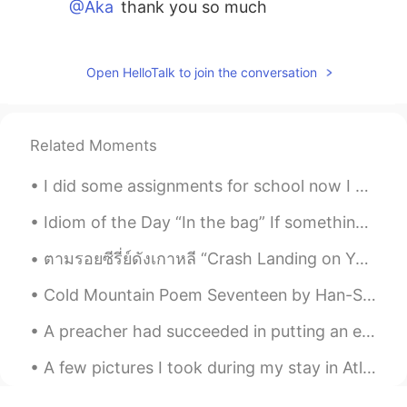
@Aka
thank you so much
yuri
2020.11.03 12:12
JP
EN
Open HelloTalk to join the conversation
時々私の想像上の世界で私は彼らを私
の家族
として
感じます。
時々私の想像上の世界で私は彼らを私
Related Moments
の家族
のように
感じます。
I did some assignments for school now I am going to sleep it’s 1:42 am in the USA 😅🥱😪🤤 Hope you ...
Aka
2020.11.03 12:11
Idiom of the Day “In the bag” If something is “in the bag,” it means that your task or endeavor...
JP
PT
ตามรอยซีรี่ย์ดังเกาหลี “Crash Landing on You” 😁😁 사랑의 불시착 Landing Stage, Lake Brienz, Harbor Isel...
綺麗な日本語！！
Cold Mountain Poem Seventeen by Han-Shan. Translated by Gary Snyder. If I hide out at Cold Moun...
A preacher had succeeded in putting an elderly man asleep by his sermon. Preaching for a decision...
A few pictures I took during my stay in Atlin, British Columbia. I really enjoyed my stay there. ...