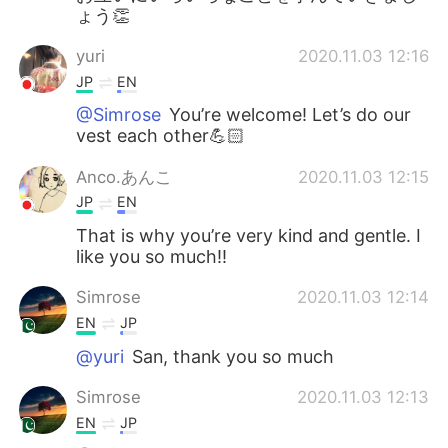
ょう👏
yuri
2020.11.03 12:16
JP
EN
@Simrose
You’re welcome! Let’s do our
vest each other💪🏻
Anco.あんこ
2020.11.03 12:15
JP
EN
That is why you’re very kind and gentle. I
like you so much!!
Simrose
2020.11.03 12:14
EN
JP
@yuri
San, thank you so much
Simrose
2020.11.03 12:13
EN
JP