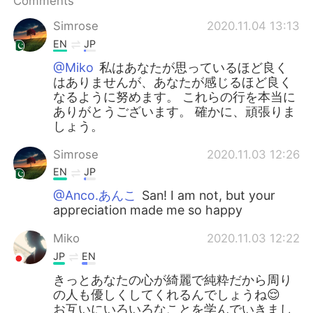
Comments
日本語
한국어
Simrose
2020.11.04 13:13
Русский
ไทย
EN
JP
@Miko
私はあなたが思っているほど良く
Indonesia
Italiano
はありませんが、あなたが感じるほど良く
なるように努めます。 これらの行を本当に
Türkçe
Tiếng Việt
ありがとうございます。 確かに、頑張りま
しょう。
Português
Simrose
2020.11.03 12:26
EN
JP
@Anco.あんこ
San! I am not, but your
appreciation made me so happy
Miko
2020.11.03 12:22
JP
EN
きっとあなたの心が綺麗で純粋だから周り
の人も優しくしてくれるんでしょうね😌
お互いにいろいろなことを学んでいきまし