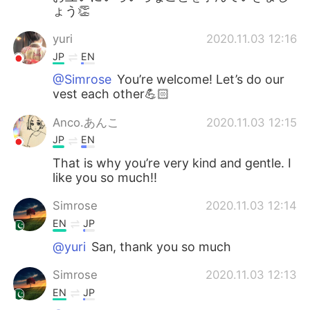
ょう👏
yuri
2020.11.03 12:16
JP
EN
@Simrose
You’re welcome! Let’s do our
vest each other💪🏻
Anco.あんこ
2020.11.03 12:15
JP
EN
That is why you’re very kind and gentle. I
like you so much!!
Simrose
2020.11.03 12:14
EN
JP
@yuri
San, thank you so much
Simrose
2020.11.03 12:13
EN
JP