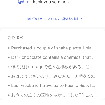
@Aka
thank you so much
yuri
2020.11.03 12:12
JP
EN
HelloTalk을 열고 대화에 참여합니다
時々私の想像上の世界で私は彼らを私
の家族
として
感じます。
時々私の想像上の世界で私は彼らを私
관련 라이브
の家族
のように
感じます。
Purchased a couple of snake plants. I plan on buying more. They are so easy to care for! 🌿 私は家で植...
Aka
2020.11.03 12:11
Dark chocolate contains a chemical that our body converts into phenylethylamine , the same chemic...
JP
PT
僕の父はstorageで色々な機械がある。このミルクシェークメーカーが見つけた。😍クラシックでレトロなメーカーが大好き。 何回ミルクシェークを作ったけど、ちょっとちっぱいしちゃった。😖あぁ、し...
綺麗な日本語！！
おはようございます みなさん ☀️🌞☕️ So, I saw an earlier post from Akiko-san’s nice nice coffee earlier and was...
Last weekend I traveled to Puerto Rico. It is a small island off the US eastern coast. It felt li...
おうちの近くの墓地を散歩しました🚶‍♂️ この墓地は状態が悪くて、草はとても繁茂です。 まだまだ美しいところだと思います☺️ ここに歩いているときは、野花をたくさん見つけました🌼🌺🌸 彼らは...