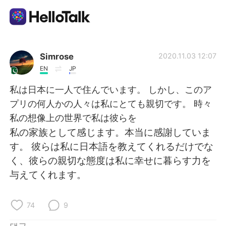
언어 교환 앱
Simrose
2020.11.03 12:07
EN
JP
AI Grammar Checker
私は日本に一人で住んでいます。 しかし、このア
プリの何人かの人々は私にとても親切です。 時々
한국어
私の想像上の世界で私は彼らを
私の家族として感じます。本当に感謝していま
す。 彼らは私に日本語を教えてくれるだけでな
English
简体中文
く、彼らの親切な態度は私に幸せに暮らす力を
与えてくれます。
繁體中文
Español
العربية
Français
74
9