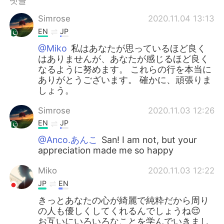
댓글
Deutsch
日本語
Simrose
2020.11.04 13:13
Русский
ไทย
EN
JP
@Miko
私はあなたが思っているほど良く
Indonesia
Italiano
はありませんが、あなたが感じるほど良く
なるように努めます。 これらの行を本当に
Türkçe
Tiếng Việt
ありがとうございます。 確かに、頑張りま
しょう。
Português
Simrose
2020.11.03 12:26
EN
JP
@Anco.あんこ
San! I am not, but your
appreciation made me so happy
Miko
2020.11.03 12:22
JP
EN
きっとあなたの心が綺麗で純粋だから周り
の人も優しくしてくれるんでしょうね😌
お互いにいろいろなことを学んでいきまし