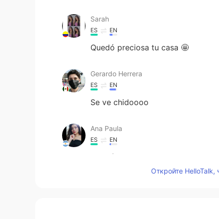
Sarah
ES
EN
Quedó preciosa tu casa 🤩
Gerardo Herrera
ES
EN
Se ve chidoooo
Ana Paula
ES
EN
Quedó muy lindo
Откройте HelloTalk,