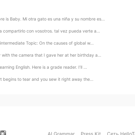
e is Baby. Mi otra gato es una niña y su nombre es...
 compartirlo con vosotros. tal vez pueda verte a...
: intermediate Topic: On the causes of global w...
 with the camera that I gave her at her birthday a...
earning English. Here is a grade reader. I’ll ...
rt begins to tear and you sew it right away the...
AI Grammar
Press Kit
Сеть HelloT