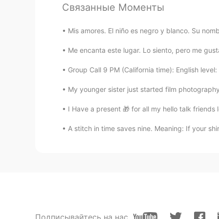
Связанные Моменты
Mis amores. El niño es negro y blanco. Su nombr
Me encanta este lugar. Lo siento, pero me gusta
Group Call 9 PM (California time): English level
My younger sister just started film photography
I Have a present 🎁 for all my hello talk friends l
A stitch in time saves nine. Meaning: If your shi
Подписывайтесь на нас