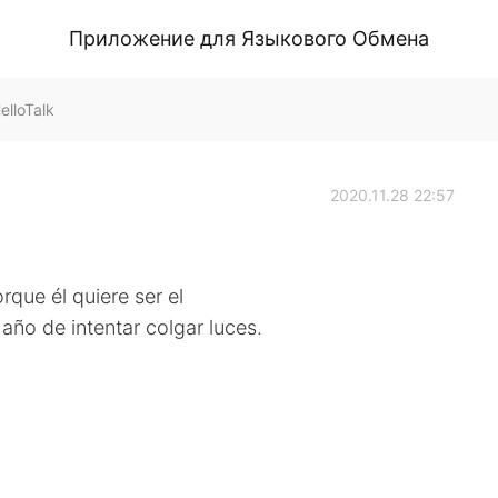
Приложение для Языкового Обмена
lloTalk
2020.11.28 22:57
rque él quiere ser el
r año de intentar colgar luces.