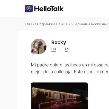
Главная страница HelloTalk
>
Моменты Rocky на He
Rocky
EN
ES
Mi padre quiere las luces en mi casa po
mejor de la calle jaja. Este es mi prime