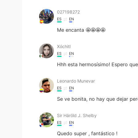
027198272
ES
EN
Me encanta 🤩🤩🤩🤩
Xóchitl
ES
EN
Hhh esta hermosísimo! Espero que 
Leonardo Munevar
ES
EN
Se ve bonita, no hay que dejar per
Sir Häröld J. Shelby
ES
EN
Quedo super , fantástico !