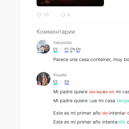
55
9
Комментарии
Sebastián
ES
PT
CN
EN
Parece una casa conteiner, muy bo
Rosalía
ES
EN
Mi padre quiere
las l
u
c
e
s en
mi ca
Mi padre quiere
q
ue mi casa
tenga
Este es mi primer año
de
intenta
r
c
Este es mi primer año intenta
ndo
c