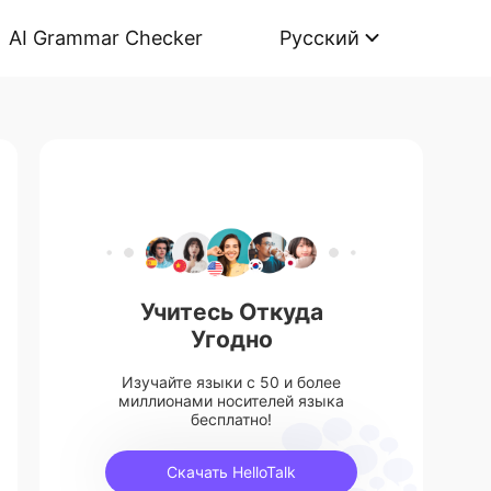
AI Grammar Checker
Русский
Учитесь Откуда
Угодно
Изучайте языки с 50 и более
миллионами носителей языка
бесплатно!
Скачать HelloTalk