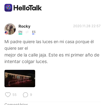
Aplicativo de troca de idioma
Rocky
2020.11.28 22:57
EN
ES
AI Grammar Checker
Mi padre quiere las luces en mi casa porque él
quiere ser el
Português
mejor de la calle jaja. Este es mi primer año de
intentar colgar luces.
English
简体中文
繁體中文
Español
العربية
Français
55
9
Comentários