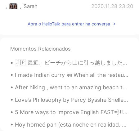
Sarah
2020.11.28 23:20
ES
EN
Quedó preciosa tu casa 🤩
Abra o HelloTalk para entrar na conversa
Gerardo Herrera
2020.11.28 23:18
ES
EN
Momentos Relacionados
Se ve chidoooo
🇯🇵 最近、ビーチから山に引っ越しました。 ビーチが恋しいけど、新しい友達ができました：くまの子! 🇬🇧 Recently, we moved from the beach to the ...
Ana Paula
2020.11.28 23:06
I made Indian curry 🍛 When all the restaurants are closed you have to practice cooking by yourse...
ES
EN
Quedó muy lindo
After hiking , went to an amazing beach to see the sunset !!! It was a stunning sunset !! 🌅 🌅 ...
Love’s Philosophy by Percy Bysshe Shelley. The fountains mingle with the river And the rivers...
5 More ways to improve English FAST💨‼️🧐🤔‼️ 1. Focus on everyday vocabulary 2. Don’t stress abou...
Hoy horneé pan (esta noche en realidad. Soy el panadero de medianoche). Sentí estabilidad en un m...