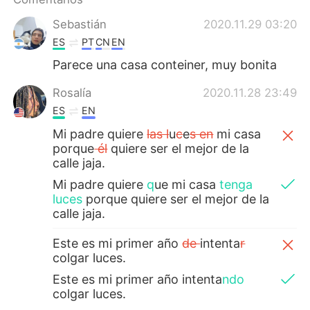
Deutsch
日本語
Sebastián
2020.11.29 03:20
한국어
Русский
ES
PT
CN
EN
Parece una casa conteiner, muy bonita
ไทย
Indonesia
Rosalía
2020.11.28 23:49
Italiano
Türkçe
ES
EN
Mi padre quiere
las l
u
c
e
s en
mi casa
Tiếng Việt
porque
él
quiere ser el mejor de la
calle jaja.
Mi padre quiere
q
ue mi casa
tenga
luces
porque quiere ser el mejor de la
calle jaja.
Este es mi primer año
de
intenta
r
colgar luces.
Este es mi primer año intenta
ndo
colgar luces.