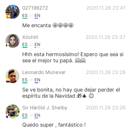
027198272
2020.11.28 23:41
ES
EN
Me encanta 🤩🤩🤩🤩
Xóchitl
2020.11.28 23:37
ES
EN
Hhh esta hermosísimo! Espero que sea si
sea el mejor tu papá. 🤗🤗
Leonardo Munevar
2020.11.28 23:28
ES
EN
Se ve bonita, no hay que dejar perder el
espíritu de la Navidad 🎁🎄 😊
Sir Häröld J. Shelby
2020.11.28 23:26
ES
EN
Quedo super , fantástico !