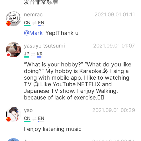
发音非常标准
nemrac
2021.09.01 01:11
CN
EN
@Mark
Yep!Thank u
yasuyo tsutsumi
2021.09.01 01:07
JP
KR
“What is your hobby?” “What do you like
doing?” My hobby is Karaoke.🎤 I sing a
song with mobile app. I like to watching
TV 📺 Like YouTube NETFLIX and
Japanese TV show. I enjoy Walking.
because of lack of exercise.🚶‍♀️
yao
2021.09.01 00:39
CN
EN
I enjoy listening music