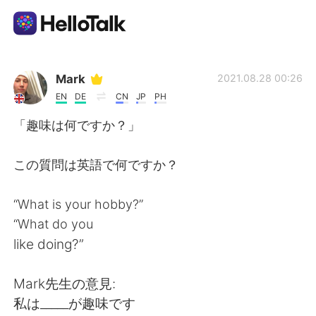
Aplicativo de troca de idioma
Mark
2021.08.28 00:26
EN
DE
CN
JP
PH
AI Grammar Checker
「趣味は何ですか？」
Português
この質問は英語で何ですか？
“What is your hobby?”
English
简体中文
“What do you
like doing?”
繁體中文
Español
Mark先生の意見:
العربية
Français
私は_____が趣味です