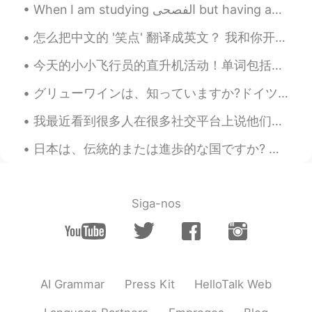
When I am studying الفصحى but having another class~Yeah that's basically me 🙆‍♀️ Always having A...
Mark
2021.08.31 15:09
怎么把中文的 '笑点' 翻译成英文？ 我和你开玩笑而已！I'm just joking! 那，笑点在哪儿? How's that funny? I fail to see what's so ...
EN
DE
CN
JP
PH
今天的小小飞行员的直升机活动！单词包括： Helicopter - 直升机 Pilot - 飞行员 Fly - 飞 Land - 降落 有很多小朋友参加了我们的活动，你们看他们长得都很帅😄😄...
@Hina
are you good at it? 🏂 I tried skiing
and just fell over too much
グリューワインは、知っていますか?ドイツは冬にクリスマスマーケットの飲み物です。温めて、スパイスを加えて飲みます。とても美味しいです。ドイツのスーパーで非常に安いです。１本は１００円です。日本で...
Mark
2021.08.31 15:08
我最近看到很多人在很多社交平台上说他们热爱中国。 中国人应该特别爱上中国，但我看外国人在说我就觉得是奇奇怪怪的。 原因就是比较简单：他们不了解中国，但还是说他们爱上中国。 爱中国的话，我觉...
EN
DE
CN
JP
PH
日本は、伝統的または進歩的な国ですか? 西側諸国の多くの人々は日本がとても進歩的であると考えています。ここに一年間住んだ後、完全に同意しません。勿論、ヨーロッパと比較して、街の生活はとても便利で...
@Naomi
who doesn’t? 😄
Mark
2021.08.31 15:08
EN
DE
CN
JP
PH
Siga-nos
@selfdiscipline
😂😂😂 是的，太可怜了 哈
哈哈
Milly
2021.08.31 14:53
CN
EN
AI Grammar
Press Kit
HelloTalk Web
@Mark
Ohhh... so cute lol