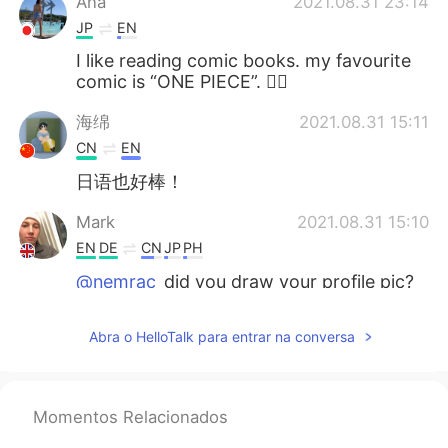
Ana
2021.08.31 23:14
JP
EN
I like reading comic books. my favourite
comic is “ONE PIECE”. 🏴‍☠️
海绵
2021.08.31 15:11
CN
EN
日语也好棒！
Mark
2021.08.31 15:10
EN
DE
CN
JP
PH
@nemrac
did you draw your profile pic?
Looks great!
Abra o HelloTalk para entrar na conversa
Mark
2021.08.31 15:09
EN
DE
CN
JP
PH
@sunny
then hopefully you understand it
Momentos Relacionados
problem 👀 you can thank me for your A
grade later