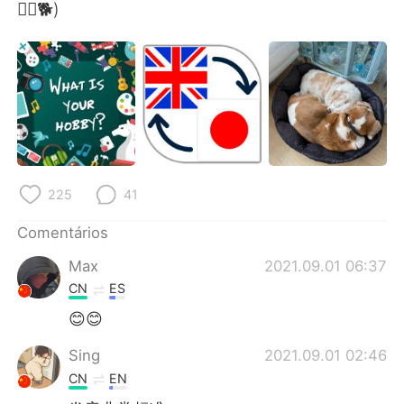
🤦‍♂️🐕)
225
41
Comentários
Max
2021.09.01 06:37
CN
ES
😊😊
Sing
2021.09.01 02:46
CN
EN