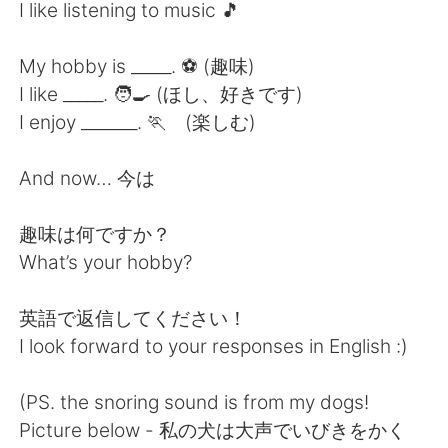
Deutsch
日本語
I like listening to music 🎵
한국어
Русский
My hobby is _____. ⚽️ (趣味)
I like _____. 🧑‍🍳 (ほし、好きです)
ไทย
Indonesia
I enjoy _______. 🏃 (楽しむ)
Italiano
Türkçe
And now… 今は
Tiếng Việt
趣味は何ですか？
What’s your hobby?
英語で返信してください！
I look forward to your responses in English :)
(PS. the snoring sound is from my dogs!
Picture below - 私の犬は大声でいびきをかく