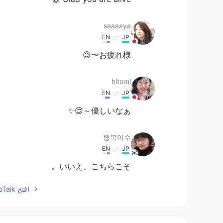
saaaaya
EN
JP
お疲れ様〜😉
hitomi
EN
JP
優しいなぁ～😊✨
행복이수
EN
JP
いいえ、こちらこそ。
افتح HelloTalk للانضمام الى المحادثة