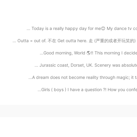
Today is a really happy day for me😊 My dance tv com
英语口语 Outta = out of. 不在 Get outta here. 走 (严重的或者开玩笑的) 
Good morning, World 🌎!! This morning I decided to
Jurassic coast, Dorset, UK. Scenery was absolutel