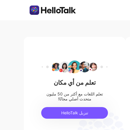
تعلم من أي مكان
تعلم اللغات مع أكثر من 50 مليون
متحدث أصلي مجانًا!
تنزيل HelloTalk