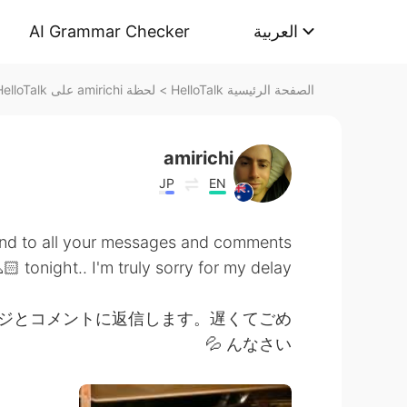
AI Grammar Checker
العربية
لحظة amirichi على HelloTalk
>
الصفحة الرئيسية HelloTalk
amirichi
JP
EN
pond to all your messages and comments
tonight.. I'm truly sorry for my delay 🙏🏻
ージとコメントに返信します。遅くてごめ
んなさい 💦