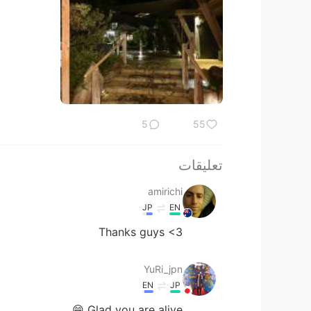
5
55
تعليقات
amirichi
JP
EN
Thanks guys <3
YuRi_jpn
EN
JP
Glad you are alive 😁