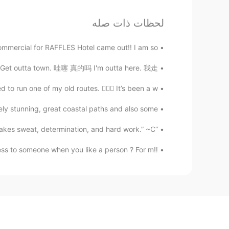
لحظات ذات صله
mercial for RAFFLES Hotel came out!! I am so ...
Get outta town. 哇噻 真的吗 I'm outta here. 我走...
 run one of my old routes. 🏃🏽‍♀️ It’s been a w...
y stunning, great coastal paths and also some ...
“A dream does not become reality through magic; it takes sweat, determination, and hard work.” ~C...
‼️Girls ( boys ) I have a question ?! How you confess to someone when you like a person ? For m...