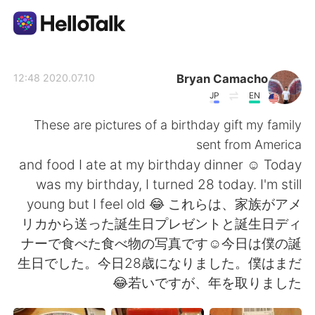
تطبيق تبادل اللغة
Bryan Camacho
2020.07.10 12:48
JP
EN
AI Grammar Checker
These are pictures of a birthday gift my family
sent from America
العربية
and food I ate at my birthday dinner ☺️ Today
was my birthday, I turned 28 today. I'm still
young but I feel old 😂 これらは、家族がアメ
English
简体中文
リカから送った誕生日プレゼントと誕生日ディ
ナーで食べた食べ物の写真です☺️今日は僕の誕
繁體中文
Español
生日でした。今日28歳になりました。僕はまだ
若いですが、年を取りました😂
Français
Deutsch