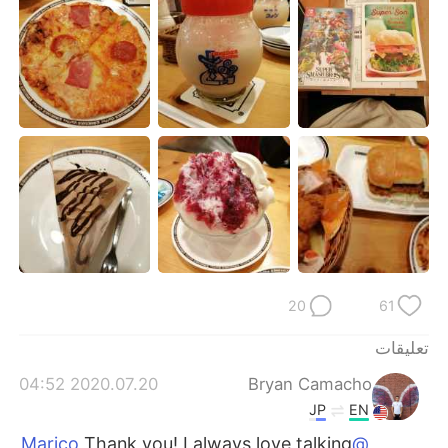
日本語
한국어
Русский
ไทย
Indonesia
Italiano
Türkçe
Tiếng Việt
Português
20
61
تعليقات
2020.07.20 04:52
Bryan Camacho
JP
EN
Thank you! I always love talking
@Marico