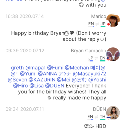
with you 😊
2020.07.14 16:38
Marico
EN
JP
Happy birthday Bryan🎂💖 (Don't worry
about the reply☺️)
2020.07.12 09:39
Bryan Camacho
JP
EN
@greth @mapa1 @Fumi @Mechan 메이
@ri @Yumi @ANNA アﾝナ @Masayuki72
@Seven @KAZURIN @Mei @ぽむ @Yoshi
@Hiro @Lisa @DÜEN
Everyone! Thank
you for the birthday wishes! They all
really made me happy ☺️
2020.07.11 09:34
DÜEN
EN
TH
HBD 🥳👏