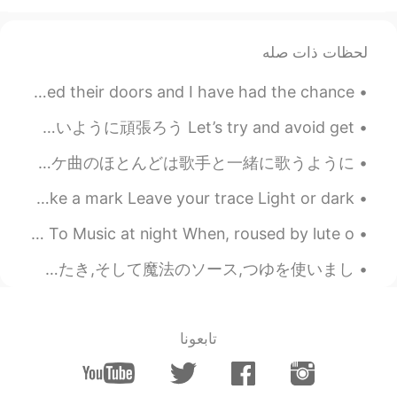
2020.07.10 13:29
Bryan Camacho
JP
EN
لحظات ذات صله
持ってないんですか？買っ
@Masayuki72
Time for food photos! Finally some restaurants have opened their doors and I have had the chance ...
た方がいいですね☺️
ここにはすぐに夏になるそう🥲 It seems it will be summer here very soon 日焼けにならないように頑張ろう Let’s try and avoid get...
2020.07.10 13:29
Mei
EN
CN
昨日は友達と一緒にマンチェスターでのカラオケバーに行くことにした。今までこういうお店に行ったことがいっぱいあるけど、一番最低なやつはこれかもしれない。カラオケ曲のほとんどは歌手と一緒に歌うように...
happy birthday and best wishes
Thank you 8750 visitors 🤗😉❤️ Plant your likes 👍🏻Make a mark Leave your trace Light or dark...😘💞💜...
2020.07.10 13:19
KAZURIN
Echoes by Thomas Moore. How sweet the answer Echo makes To Music at night When, roused by lute o...
EN
JP
今日はYoutubeを見て 肉じゃがを作りました。 肉じゃがは日本の基本料理だと教えてくれました。 本当ですか? 😯 私は牛肉,じゃがいも,にんじん,しらたき,そして魔法のソース,つゆを使いまし...
Happy Birthday🎉🎊💐🎆 素敵な年になり
ますように😉
2020.07.10 13:15
Seven
تابعونا
EN
CN
❤❤