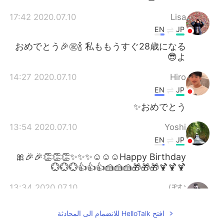
2020.07.10 17:42
Lisa
EN
JP
おめでとう🎉㊗️🍾 私ももうすぐ28歳になる
よ😎
2020.07.10 14:27
Hiro
EN
JP
おめでとう✨
2020.07.10 13:54
Yoshi
EN
JP
Happy Birthday☺☺☺✨✨✨👏👏👏🎉🎉🎀
🍹🍹🍹🎁🎁🎁🍰🍰🍰👍👍👍💮💮💮
2020.07.10 13:34
ぽむ
KR
JP
افتح HelloTalk للانضمام الى المحادثة
おめでとうございます！