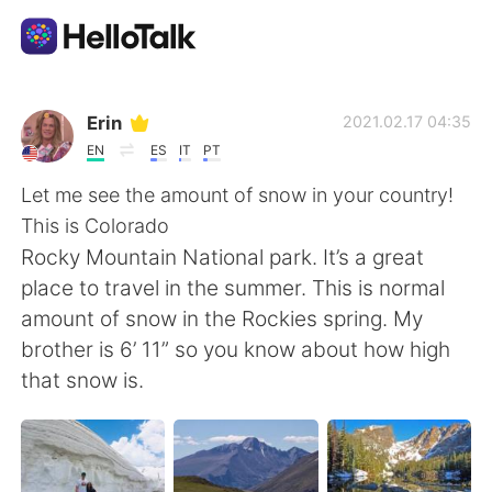
Aplikasi Pertukaran Bahasa
Erin
2021.02.17 04:35
EN
ES
IT
PT
AI Grammar Checker
Let me see the amount of snow in your country!
This is Colorado
Indonesia
Rocky Mountain National park. It’s a great
place to travel in the summer. This is normal
amount of snow in the Rockies spring. My
English
简体中文
brother is 6’ 11” so you know about how high
that snow is.
繁體中文
Español
العربية
Français