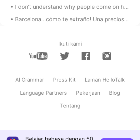
I don’t understand why people come on here to flirt. Like bro I live on the other side of the wor...
Barcelona...cómo te extraño! Una preciosura de ciudad os lo digo yo! Buenas noches, Dios os a...
Ikuti kami
AI Grammar
Press Kit
Laman HelloTalk
Language Partners
Pekerjaan
Blog
Tentang
Belajar bahasa dengan 50