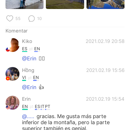
Deutsch
日本語
한국어
Русский
55
10
Komentar
ไทย
Italiano
Kiko
2021.02.19 20:58
Türkçe
Tiếng Việt
ES
EN
@Erin
👍🏽
Português
Hồng
2021.02.19 15:56
VI
EN
@Erin
👍
Erin
2021.02.19 15:54
EN
ES
IT
PT
@.....
gracias. Me gusta más parte
inferior de la montaña, pero la parte
superior también es genial.