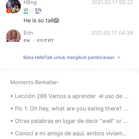
Hồng
2021.02.17 05:22
VI
EN
He is so tall😱
Erin
2021.02.17 04:39
EN
ES
IT
PT
@park
huh?
Buka HelloTalk untuk mengikuti pembicaraan
park
2021.02.17 04:37
KR
EN
How many rocks in rocky mountain ?
Moments Berkaitan
Lección 266 Vamos a aprender el uso de unas palabras en inglés juntos: on / in / at -Hey, ha...
Pic 1: Oh hey, what are you eating there? It looks good. 😍 Pic 2: Huh? Me? No no, nothing. Don't...
Otras palabras en lugar de decir “well” or “good.” Wonderful: maravilloso Fantastic: fantástic...
Conocí a mi amiga de aquí, ambos vivíamos en la misma ciudad de México. Yo soy de Estados Unidos,...