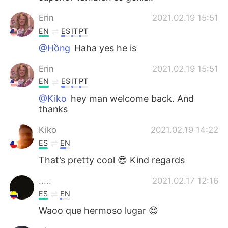
Erin
2021.02.19 15:51
EN
ES
IT
PT
@Hồng
Haha yes he is
Erin
2021.02.19 15:51
EN
ES
IT
PT
@Kiko
hey man welcome back. And
thanks
Kiko
2021.02.19 14:22
ES
EN
That’s pretty cool 😎 Kind regards
.....
2021.02.17 12:16
ES
EN
Waoo que hermoso lugar 😍