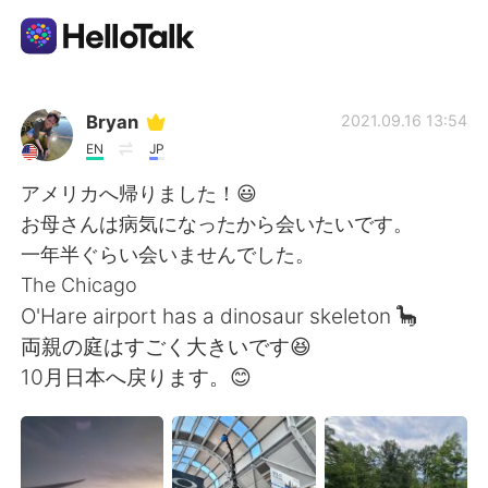
Ứng dụng trao đổi ngôn ngữ
Bryan
2021.09.16 13:54
EN
JP
AI Grammar Checker
アメリカへ帰りました！😃
お母さんは病気になったから会いたいです。
Tiếng Việt
一年半ぐらい会いませんでした。
The Chicago
O'Hare airport has a dinosaur skeleton 🦕
English
简体中文
両親の庭はすごく大きいです😆
10月日本へ戻ります。😊
繁體中文
Español
العربية
Français