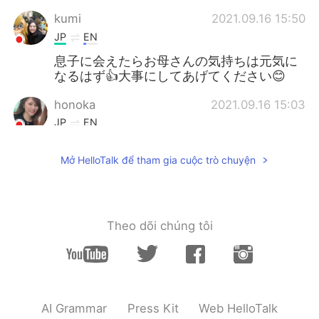
kumi
2021.09.16 15:50
JP
EN
息子に会えたらお母さんの気持ちは元気に
なるはず👍大事にしてあげてください😊
honoka
2021.09.16 15:03
JP
EN
お母様お大事に😭
Mở HelloTalk để tham gia cuộc trò chuyện
走る
2021.09.16 14:28
JP
EN
Brachiosaurus wears a mask lol😂
Theo dõi chúng tôi
Yuka
2021.09.16 14:02
JP
EN
お母さんお大事に🙏
AI Grammar
Press Kit
Web HelloTalk
mayu
2021.09.16 13:56