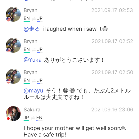
Bryan
2021.09.17 02:53
EN
JP
@走る
i laughed when i saw it😂
Bryan
2021.09.17 02:52
EN
JP
@Yuka
ありがとうごさいます！
Bryan
2021.09.17 02:50
EN
JP
@mayu
そう！😂😂 でも、たぶん2メトル
ルールは大丈夫ですね！
Sakura
2021.09.16 23:06
JP
EN
I hope your mother will get well soon🙏
Have a safe trip!