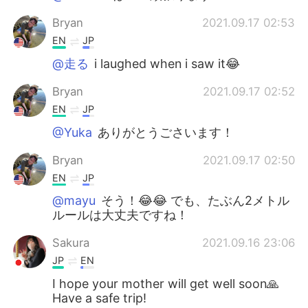
Bryan
2021.09.17 02:53
EN
JP
@走る
i laughed when i saw it😂
Bryan
2021.09.17 02:52
EN
JP
@Yuka
ありがとうごさいます！
Bryan
2021.09.17 02:50
EN
JP
@mayu
そう！😂😂 でも、たぶん2メトル
ルールは大丈夫ですね！
Sakura
2021.09.16 23:06
JP
EN
I hope your mother will get well soon🙏
Have a safe trip!