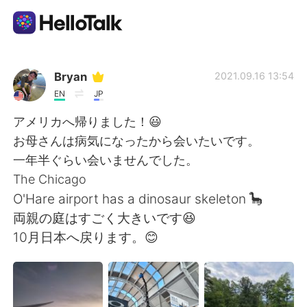
Aplicación de intercambio de idiomas
Bryan
2021.09.16 13:54
EN
JP
AI Grammar Checker
アメリカへ帰りました！😃
お母さんは病気になったから会いたいです。
Español
一年半ぐらい会いませんでした。
The Chicago
O'Hare airport has a dinosaur skeleton 🦕
English
简体中文
両親の庭はすごく大きいです😆
10月日本へ戻ります。😊
繁體中文
العربية
Français
Deutsch