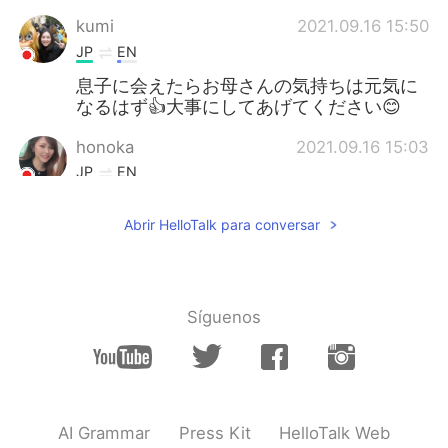
kumi
2021.09.16 15:50
JP
EN
息子に会えたらお母さんの気持ちは元気に
なるはず👍大事にしてあげてください😊
honoka
2021.09.16 15:03
JP
EN
お母様お大事に😭
Abrir HelloTalk para conversar
走る
2021.09.16 14:28
JP
EN
Brachiosaurus wears a mask lol😂
Síguenos
Yuka
2021.09.16 14:02
JP
EN
お母さんお大事に🙏
AI Grammar
Press Kit
HelloTalk Web
mayu
2021.09.16 13:56