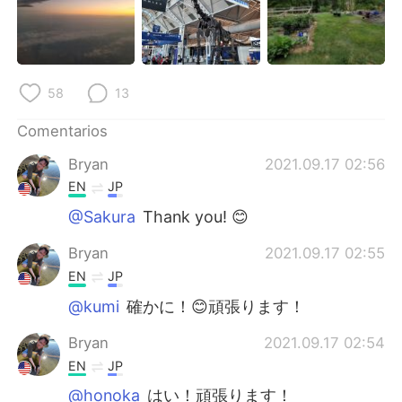
日本語
한국어
Русский
ไทย
58
13
Indonesia
Italiano
Comentarios
Türkçe
Tiếng Việt
Bryan
2021.09.17 02:56
Português
EN
JP
@Sakura
Thank you! 😊
Bryan
2021.09.17 02:55
EN
JP
@kumi
確かに！😊頑張ります！
Bryan
2021.09.17 02:54
EN
JP
@honoka
はい！頑張ります！