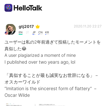
Aplikasi Pertukaran Bahasa
gtj2017
2020.11.20 22:27
EN
JP
CN
KR
AI Grammar Checker
ユーザーは私の2年前過ぎて投稿したモーメントを
真似した😂
Indonesia
A user plagiarized a moment of mine
I published over two years ago, lol
English
简体中文
「真似することが最も誠実なお世辞になる」－
オスカーワイルド
繁體中文
Español
“Imitation is the sincerest form of flattery” －
Oscar Wilde
العربية
Français