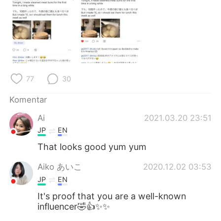
Deutsch
日本語
한국어
Русский
ไทย
Italiano
Türkçe
Tiếng Việt
77
30
Komentar
Português
Ai
2021.03.20 23:51
JP
EN
That looks good yum yum
Aiko あいこ
2020.12.02 03:53
JP
EN
It's proof that you are a well-known
influencer🤣👍✨✨