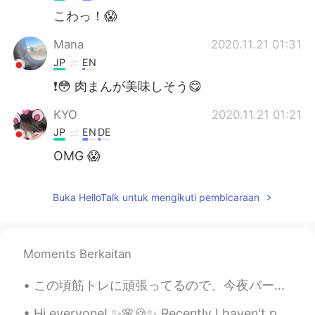
こわっ！😱
Mana
2020.11.21 01:31
JP
EN
❗️😳 肉まんが美味しそう😋
KYO
2020.11.21 01:21
JP
EN
DE
OMG 😱
Ai
2020.11.21 01:14
Buka HelloTalk untuk mengikuti pembicaraan
JP
EN
Scary😱 You have to repoat him and
blocked!!
Moments Berkaitan
ジェイ
2020.11.21 00:53
この頃筋トレに頑張ってるので、今夜バーベキューでいっぱいを肉を焼いた Since I’m working hard at weight training these days, tonight ...
JP
EN
え、ハロートークでのパクリ？信じられな
Hi everyone! ✨🌸🍪✨ Recently I haven't posted a lot. 😟😟 I've been speaking to a friend helping the...