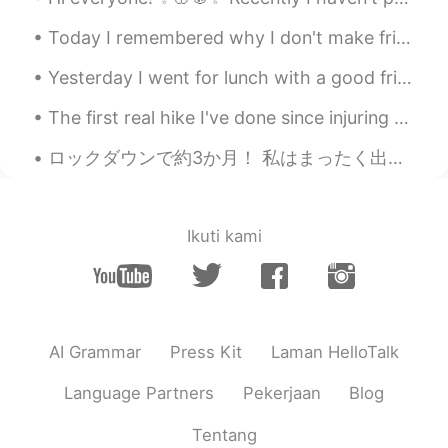
い！おバカな事を😂
Today I remembered why I don't make fried food at home. I had to fight the oil that was using it'...
kai
2020.11.21 00:12
Yesterday I went for lunch with a good friend and I had Katsudon... 大変美味しかったです!😋 this reminded me...
JP
EN
なにこれwwww こんなことする人いるん
The first real hike I've done since injuring my knee. I finally recovered enough to be able to go...
ですね
ロックダウンで約3か月！ 私はまったく出かけていません。出かけないと寂しくなるね！友達と会えなくてもとても寂しいです！ でもバルコニーから空を見ると幸せになる☺️ で、モルディブはただ綺麗な海と...
misa
2020.11.21 00:04
JP
EN
怖っ😱丸ごとパクってるじゃんね💦 肉まん
Ikuti kami
美味しそうだったからね〜😅
Saoriでござる
2020.11.21 00:03
JP
EN
FR
DE
AI Grammar
Press Kit
Laman HelloTalk
パクリ…だね😕
Language Partners
Pekerjaan
Blog
yupenmome
2020.11.20 23:37
JP
EN
Tentang