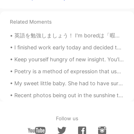
Justin
2019.10.12 17:18
EN
JP
Related Moments
@Nana
新宿！私のアパートで撮りまし
た〜😊🏙🌃
英語を勉強しましょう！ I'm boredは「暇だ」という意味ですがI'm boring は「私はつまらない人だ」という意味です。それに「何か興味がないし、別に何もしないし、私と話さないで」と...
Nana
2019.10.12 17:15
I finished work early today and decided to enjoy the rest of the day in the sun ☀️ how is your we...
JP
EN
Keep yourself hungry of new insight. You'll never grow if you got stuck only to one thing. Broad ...
Where it this?
Poetry is a method of expression that uses specific words, their meaning or interpretation and rh...
My sweet little baby. She had to have surgery on her mouth. It was risky because she is old. She ...
Recent photos being out in the sunshine this week. I'm, liiiike, 99% sure these are all hibiscus ...
Follow us