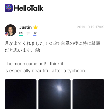
Language Exchange App
Justin
2019.10.12 17:09
EN
JP
AI Grammar Checker
月が出てくれました！☺️🌙✨台風の後に特に綺麗
だと思います。🤗
English
The moon came out! I think it
is especially beautiful after a typhoon.
简体中文
繁體中文
Español
العربية
Français
Deutsch