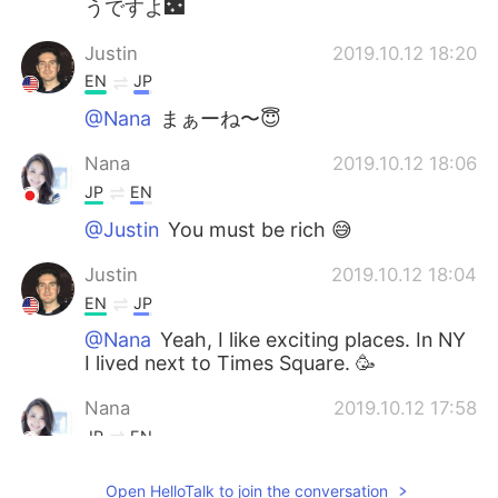
うですよ🌃
Justin
2019.10.12 18:20
EN
JP
@Nana
まぁーね〜😇
Nana
2019.10.12 18:06
JP
EN
@Justin
You must be rich 😅
Justin
2019.10.12 18:04
EN
JP
@Nana
Yeah, I like exciting places. In NY
I lived next to Times Square. 🥳
Nana
2019.10.12 17:58
JP
EN
@Justin
You live in the center of city
Open HelloTalk to join the conversation