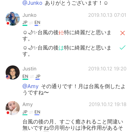
@Junko
ありがとうございます！☺️
Junko
2019.10.13 07:01
JP
EN
☺️🌙✨台風の後
に
特に綺麗だと思いま
す。
☺️🌙✨台風の後
は
特に綺麗だと思いま
す。
Justin
2019.10.12 19:20
EN
JP
@Amy
その通りです！月は台風を倒したよ
うですね〜
Amy
2019.10.12 19:18
JP
EN
台風の後の月、すごく癒されること間違い
無いですね🥺月明かりは浄化作用があるそ