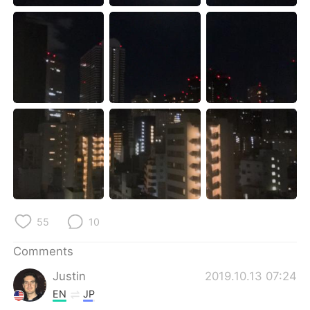
日本語
한국어
Русский
ไทย
Indonesia
Italiano
Türkçe
Tiếng Việt
Português
55
10
Comments
Justin
2019.10.13 07:24
EN
JP