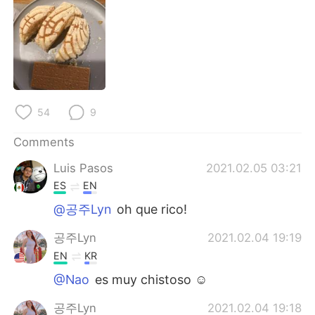
日本語
한국어
Русский
ไทย
Indonesia
Italiano
Türkçe
Tiếng Việt
54
9
Comments
Português
Luis Pasos
2021.02.05 03:21
ES
EN
@공주Lyn
oh que rico!
공주Lyn
2021.02.04 19:19
EN
KR
@Nao
es muy chistoso ☺️
공주Lyn
2021.02.04 19:18