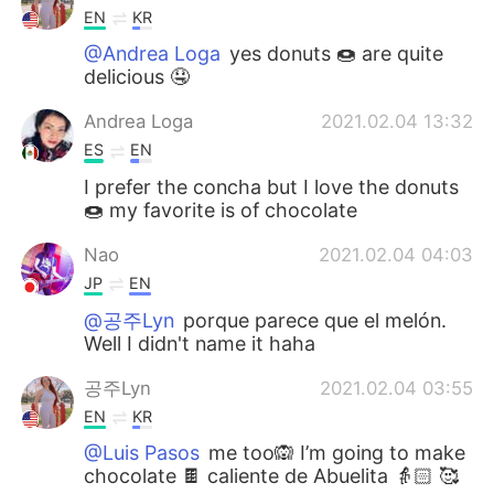
EN
KR
@Andrea Loga
yes donuts 🍩 are quite
delicious 🤤
Andrea Loga
2021.02.04 13:32
ES
EN
I prefer the concha but I love the donuts
🍩 my favorite is of chocolate
Nao
2021.02.04 04:03
JP
EN
@공주Lyn
porque parece que el melón.
Well I didn't name it haha
공주Lyn
2021.02.04 03:55
EN
KR
@Luis Pasos
me too🙉 I’m going to make
chocolate 🍫 caliente de Abuelita 👵🏻 🥰