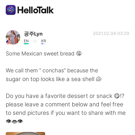
Language Exchange App
공주Lyn
2021.02.04 03:29
EN
KR
AI Grammar Checker
Some Mexican sweet bread 🤤
English
We call them “ conchas” because the
sugar on top looks like a sea shell 🐚
简体中文
繁體中文
Do you have a favorite dessert or snack 😋⁉️
please leave a comment below and feel free
Español
العربية
to send pictures if you want to share with me
👁👄👁
Français
Deutsch