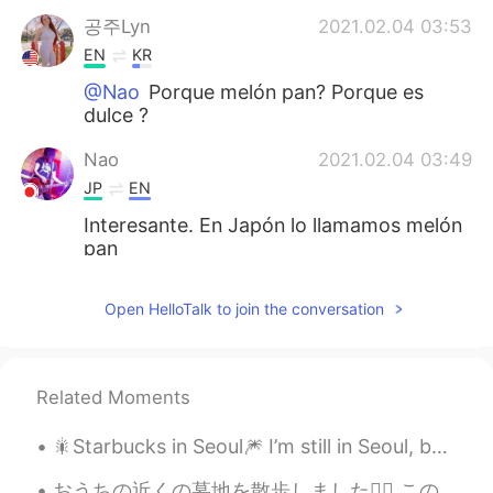
공주Lyn
2021.02.04 03:53
EN
KR
@Nao
Porque melón pan? Porque es
dulce ?
Nao
2021.02.04 03:49
JP
EN
Interesante. En Japón lo llamamos melón
pan
Luis Pasos
2021.02.04 03:39
Open HelloTalk to join the conversation
ES
EN
I love conchas with coffee or chocolate
Related Moments
🎇Starbucks in Seoul🎆 I’m still in Seoul, but I didn’t drink tonight. I’m checking out of my hot...
おうちの近くの墓地を散歩しました🚶‍♂️ この墓地は状態が悪くて、草はとても繁茂です。 まだまだ美しいところだと思います☺️ ここに歩いているときは、野花をたくさん見つけました🌼🌺🌸 彼らは...