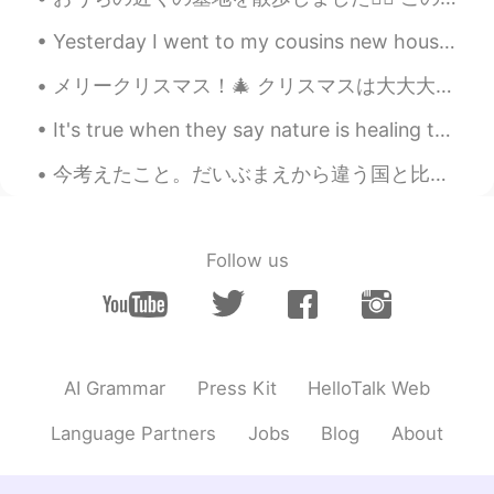
Yesterday I went to my cousins new house for the first time. 昨日、いとこの新しい家に初めて行った。 Ayer fui por pr...
メリークリスマス！🎄 クリスマスは大大大好きですーーー 今日は祝日なので、ゆっくり過ごします〜 皆さん、ステキな１日を！✨ May your days be merry and bright,...
It's true when they say nature is healing to the mind, body, and soul. “Allow nature’s peace to f...
今考えたこと。だいぶまえから違う国と比べたら日本ではマスクしてる人が多い。しかも風とかインフレとか関係なくて女子はメークするのめんどいとかスッピンな顔見せたくないとかの時によくマスクする。(マス...
Follow us
AI Grammar
Press Kit
HelloTalk Web
Language Partners
Jobs
Blog
About