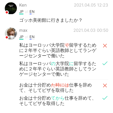
Ken
2021.04.05 12:23
JP
EN
ゴッホ美術館に行きましたか？
max
2021.04.03 00:50
JP
EN
私はヨーロッパ大学院
で
留学するため
に２年半ぐらい英語教師としてランゲ
ージセンターで働いた
私はヨーロッパ
の
大学院
に
留学するた
めに２年半ぐらい英語教師としてラン
ゲージセンターで働いた
お金は十分貯め
た時には
仕事を辞め
て、そしてビザを取得した
お金は十分貯め
てから
仕事を辞めて、
そしてビザを取得した