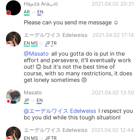
Haمza Araبic
2021.04.02 20:31
AR
EN
Please can you send me message ☺️
エーデルワイス Edelweiss
2021.04.02 17:14
EN
MS
JP
TR
@Masato
all you gotta do is put in the
effort and persevere, it'll eventually work
out! 😊 but it's not the best time of
course, with so many restrictions, it does
get lonely sometimes 😣
Masato
2021.04.02 13:50
JP
EN
@エーデルワイス Edelweiss
I respect you
bc you did while this tough situation!
エーデルワイス Edelweiss
2021.04.02 12:44
EN
MS
JP
TR