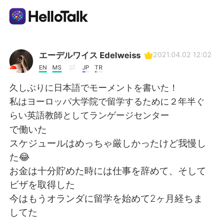
Приложение для Языкового Обмена
エーデルワイス Edelweiss
2021.04.02 12:02
EN
MS
JP
TR
AI Grammar Checker
久しぶりに日本語でモーメントを書いた！
私はヨーロッパ大学院で留学するために２年半ぐ
Русский
らい英語教師としてランゲージセンター
で働いた
スケジュールはめっちゃ厳しかったけど我慢し
English
简体中文
た😂
お金は十分貯めた時には仕事を辞めて、そして
繁體中文
Español
ビザを取得した
今はもうオランダに留学を始めて2ヶ月経ちま
العربية
Français
してた