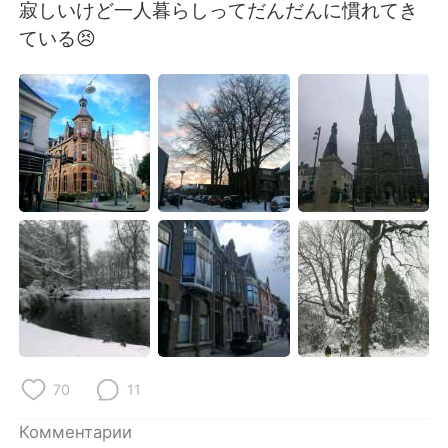
Deutsch
日本語
寂しいけど一人暮らしってだんだんに慣れてき
ている😣
한국어
ไทย
Indonesia
Italiano
Türkçe
Tiếng Việt
Português
70
11
Комментарии