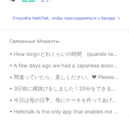
@Masato
yes! And you can do it too! 😉
Откройте HelloTalk, чтобы присоединиться к беседе
エーデルワイス Edelweiss
2021.04.02 12:43
EN
MS
JP
TR
@chimaki
ありがとう！✨
Связанные Моменты
エーデルワイス Edelweiss
2021.04.02 12:43
How long=どれくらいの時間 (quando tempo) How many=どれくらいの数(quanti) How much = いくらくらい (Quanto cosa) How = ど...
EN
MS
JP
TR
@tsokolate
ありがとう😊はい、頑張りま
A few days ago we had a Japanese lesson session with our very amazing Japanese sensei kaho-san! ...
しょう！✨
間違っていたら、直しください。❤️ Please correct me if I’m wrong. 今日朝フライパンでトーストを作った。長い時間がかかったけど、トースター味が全部違うでした。テ...
chimaki
2021.04.02 12:14
3日前に縄跳びをしました！20分をできるのでとても嬉しかった。それはたいした功績だと思いました。🥳 でも、今まで足は本当に痛くて、ペンギンみたいな歩いています。🐧🤣 大変だ！😱 だから、ストレッ...
JP
EN
今日は母の日💐。母にケーキを作ってあげました! 昨年もケーキを作りました。 ハート形のケーキは先週にお店ヘ買った。ママは何も欲しくないから、ケーキを作ったんだ。 皆さん、母の日はどうやって祝...
久しぶりに日本語でモーメントを書いた！
私は
ヨーロッパ大学院で
留学するため
Hellotalk is the only app that enables me to make so many international friends. It is better tha...
に２年半ぐらい英語教師としてランゲ
ージセンターで働いた