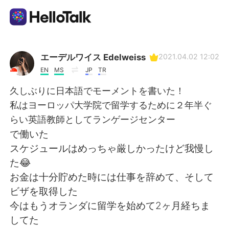
App di scambio linguistico
エーデルワイス Edelweiss
2021.04.02 12:02
EN
MS
JP
TR
AI Grammar Checker
久しぶりに日本語でモーメントを書いた！
私はヨーロッパ大学院で留学するために２年半ぐ
Italiano
らい英語教師としてランゲージセンター
で働いた
スケジュールはめっちゃ厳しかったけど我慢し
English
简体中文
た😂
お金は十分貯めた時には仕事を辞めて、そして
繁體中文
Español
ビザを取得した
今はもうオランダに留学を始めて2ヶ月経ちま
العربية
Français
してた