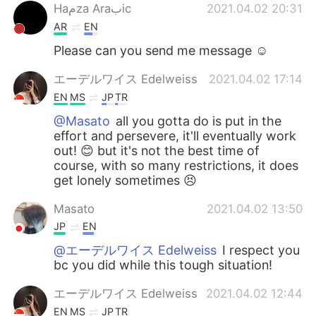
Haمza Araبic
2021.04.02 20:31
AR
EN
Please can you send me message ☺️
エーデルワイス Edelweiss
2021.04.02 17:14
EN
MS
JP
TR
@Masato
all you gotta do is put in the
effort and persevere, it'll eventually work
out! 😊 but it's not the best time of
course, with so many restrictions, it does
get lonely sometimes 😣
Masato
2021.04.02 13:50
JP
EN
@エーデルワイス Edelweiss
I respect you
bc you did while this tough situation!
エーデルワイス Edelweiss
2021.04.02 12:44
EN
MS
JP
TR