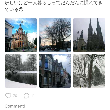
Deutsch
日本語
寂しいけど一人暮らしってだんだんに慣れてき
ている😣
한국어
Русский
ไทย
Indonesia
Türkçe
Tiếng Việt
Português
70
11
Commenti