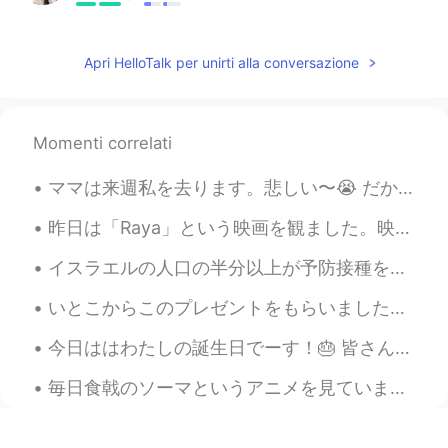
@Masato
yes! And you can do it too! 😉
Apri HelloTalk per unirti alla conversazione
エーデルワイス Edelweiss
2021.04.02 12:43
EN
MS
JP
TR
@chimaki
ありがとう！✨
Momenti correlati
エーデルワイス Edelweiss
2021.04.02 12:43
ママは来週私を去ります。悲しい〜😭 だから、ひまわりの畑に連れて行きました。ママはひまわりのように花だと思います。明るくて陽気な感じがあるから。ひまわりを見ると、そんなことを思ってます。ママを考...
EN
MS
JP
TR
@tsokolate
ありがとう😊はい、頑張りま
昨日は「Raya」という映画を観ました。映画の設定は東南アジアで、色々な東南アジアに関係があるものを見た時嬉しかった。 ラヤちゃんはArnis / Eskrima /Kali が本当にかっこよ...
しょう！✨
イスラエルの人口の半分以上が予防接種を受けました。3日前、コロナのせいで亡くなった人がいなかったです。そして感染率は低下し続けています。アラバマ州も、今日はコロナのせいで亡くなった人がいないです...
chimaki
2021.04.02 12:14
いとこからこのプレゼントをもらいました。彼は私が日本とたこ焼きが大好きを知ってるから。😂たこ焼きを作るのは簡単だとだと聞いたけどどどこから始めたらいいのかわかりません。😅助けてー 私へのプレゼ...
JP
EN
今日ははわたしの誕生日でーす！🎂 皆さん、日本語の勉強で手伝ってくれてありがとうございます！これからも頑張ります。よろしくお願いします！☺️ 誕生日のために、毎年、赤い服を着ます。日本には...
久しぶりに日本語でモーメントを書いた！
私は
ヨーロッパ大学院で
留学するため
毎日食戟のソーマというアニメを見ています。めぐみちゃんに本当に共感してます！😭 彼女のキャラクターに全てに共感してます！田舎から不器用な女の子です。不器用なのにいつも全てを一生懸命にしてます。彼...
に２年半ぐらい英語教師としてランゲ
ージセンターで働いた