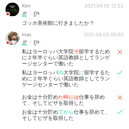
Ken
2021.04.05 12:23
JP
EN
ゴッホ美術館に行きましたか？
max
2021.04.03 00:50
JP
EN
私はヨーロッパ大学院
で
留学するため
に２年半ぐらい英語教師としてランゲ
ージセンターで働いた
私はヨーロッパ
の
大学院
に
留学するた
めに２年半ぐらい英語教師としてラン
ゲージセンターで働いた
お金は十分貯め
た時には
仕事を辞め
て、そしてビザを取得した
お金は十分貯め
てから
仕事を辞めて、
そしてビザを取得した