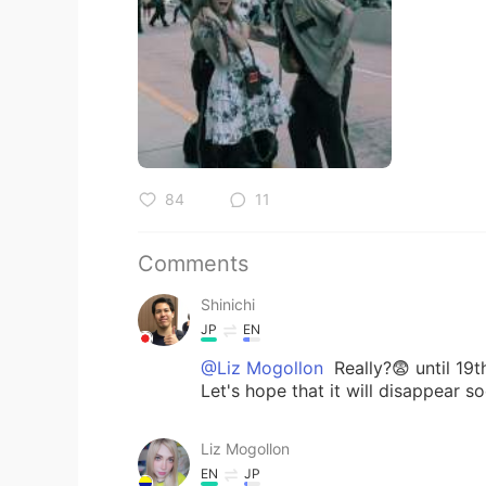
84
11
Comments
Shinichi
JP
EN
@Liz Mogollon
Really?😨 until 19th
Let's hope that it will disappear s
Liz Mogollon
EN
JP