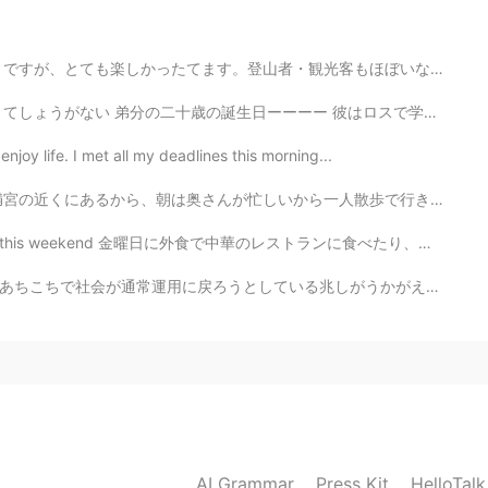
2020.03.29 01:00
観光客もほぼいなくてコロナ禍でも割と安心して行けるかなという印象でした。 青空は本当に素敵ですね❄️ Ca...
ーー 彼はロスで学生してるんだけど、 引っ越して4日目にこのアプリで知り合ったんだー。ビジネスメジャーで...
vie because of coronavirus 😨
enjoy life. I met all my deadlines this morning...
2020.03.29 00:59
ら一人散歩で行きたがる。 ここのスタバが有名だから前に止まったけど、結局お土産さんから梅ヶ枝餅を買った。美味...
金曜日に外食で中華のレストランに食べたり、日曜日にもピザを食べた On Friday I ate out ...
しがうかがえる。でもせっかく在宅勤務やリモートワークの可能性が示されたのに、またいつも通りみんなが毎日満員...
AI Grammar
Press Kit
HelloTal