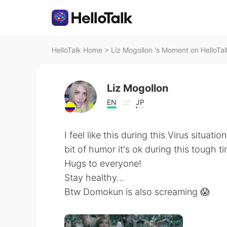
HelloTalk Home
>
Liz Mogollon 's Moment on HelloTal
Liz Mogollon
EN
JP
I feel like this during this Virus situation
bit of humor it's ok during this tough ti
Hugs to everyone!
Stay healthy...
Btw Domokun is also screaming 😱