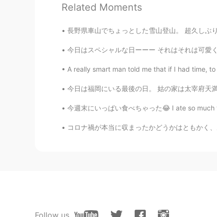
Related Moments
Koki コウキ
長野県車山でちょっとした雪山登山。 超久しぶりですが、とても楽しかったてます。登山者・
JP
EN
今日はスペシャルな日ーーー それはそれは可愛くてしょうがない 弟分の二十歳の誕生日ーー
Yeah I fell like I’m in a zombie mo
A really smart man told me that if I had time, to 
Liz Mogollon
今日は福岡にいる最後の日。 姑の家は太宰府天満宮の近くにあるから、朝は奥さんが忙しいか
EN
JP
@mark
Thank you! xD lol
今週末にいっぱい食べちゃった😂 I ate so much this weekend 
コロナ禍が本当に収まったかどうかはともかく、あちこちで社会が通常運用に戻ろうとしている兆
Follow us