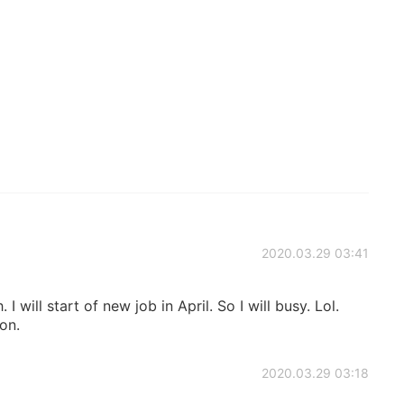
2020.03.29 03:41
. I will start of new job in April. So I will busy. Lol.
oon.
2020.03.29 03:18