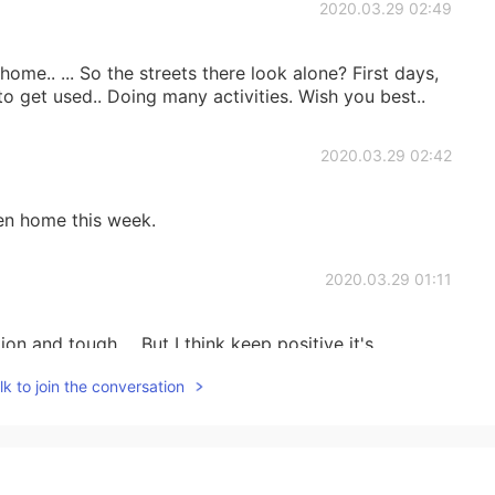
2020.03.29 02:49
ome.. ... So the streets there look alone? First days,
to get used.. Doing many activities. Wish you best..
2020.03.29 02:42
een home this week.
2020.03.29 01:11
tion and tough ... But I think keep positive it's
k to join the conversation
2020.03.29 01:09
e more perfect for the photo lol 😂