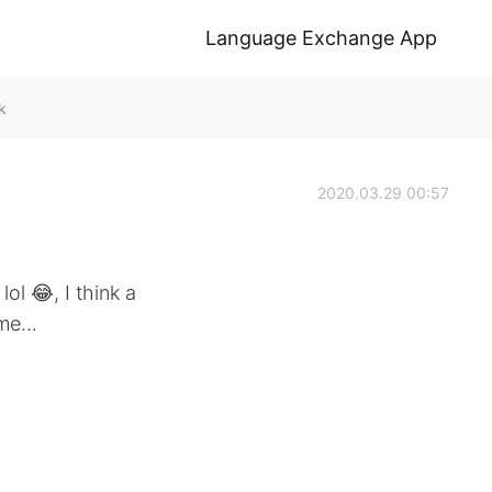
Language Exchange App
k
2020.03.29 00:57
 lol 😂, I think a
me...