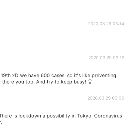
2020.03.29 03:14
2020.03.29 03:12
l 19th xD we have 600 cases, so it's like preventing
 there you too. And try to keep busy! 🙂
2020.03.29 03:06
here is lockdown a possibility in Tokyo. Coronavirus
.