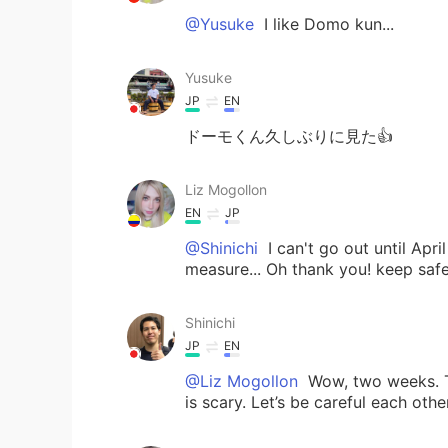
@Yusuke
I like Domo kun...
Yusuke
JP
EN
ドーモくん久しぶりに見た👍
Liz Mogollon
EN
JP
@Shinichi
I can't go out until Apri
measure... Oh thank you! keep safe
Shinichi
JP
EN
@Liz Mogollon
Wow, two weeks. T
is scary. Let’s be careful each other