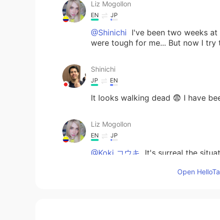
Liz Mogollon
EN
JP
@Shinichi
I've been two weeks at h
were tough for me... But now I try 
Shinichi
JP
EN
It looks walking dead 😨 I have b
Liz Mogollon
EN
JP
@Koki コウキ
It's surreal the situa
important!..
Open HelloTal
Liz Mogollon
EN
JP
@mark Yes xD but Domokun can't b