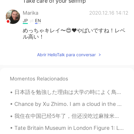
Take care of your selffffp
Marika
2020.12.16 14:12
JP
EN
めっちゃキレイ〜😍❤️やばいですね！レベ
ル高い！
Abrir HelloTalk para conversar
Momentos Relacionados
日本語を勉強した理由は大学の時によく鳥取区に行って、空手の練習した！ The reason I learned Japanese is because while I was at unive...
Chance by Xu Zhimo. I am a cloud in the sky, A chance shadow on the wave of your heart. Don't b...
我住在中国已经5年了，但还没吃过麻辣米线。因为我从来都不喜欢米粉，但现在我改变了。真好吃。 其实前几天晚上，我告诉了我妈妈中国菜有多多样化。我发给了她许多我最喜欢的食物的照片。哈哈 另外，在...
Tate Britain Museum in London Figure 1: Let me take a selfie Figure 2: inspiration for Disney ...