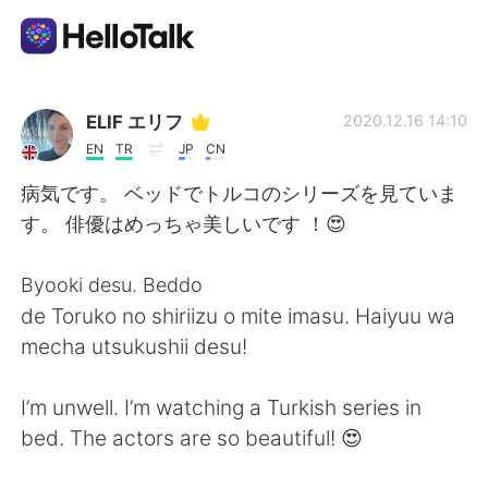
Aplicación de intercambio de idiomas
ELIF エリフ
2020.12.16 14:10
EN
TR
JP
CN
AI Grammar Checker
病気です。 ベッドでトルコのシリーズを見ていま
す。 俳優はめっちゃ美しいです ！😍
Español
Byooki desu. Beddo
de Toruko no shiriizu o mite imasu. Haiyuu wa
English
简体中文
mecha utsukushii desu!
繁體中文
العربية
I’m unwell. I’m watching a Turkish series in
bed. The actors are so beautiful! 😍
Français
Deutsch