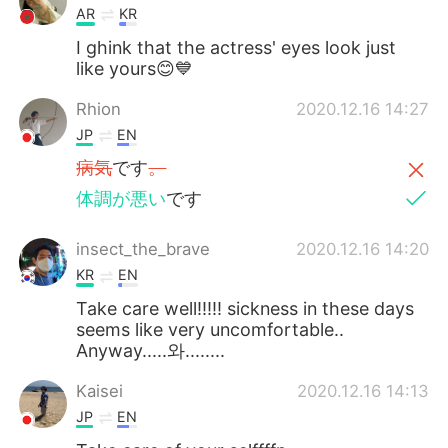
AR
KR
I ghink that the actress' eyes look just
like yours😊💙
Rhion
2020.12.16 14:27
JP
EN
病気
です
。
体調が悪い
です
insect_the_brave
2020.12.16 14:20
KR
EN
Take care well!!!!! sickness in these days
seems like very uncomfortable..
Anyway.....와........
Kaisei
2020.12.16 14:13
JP
EN