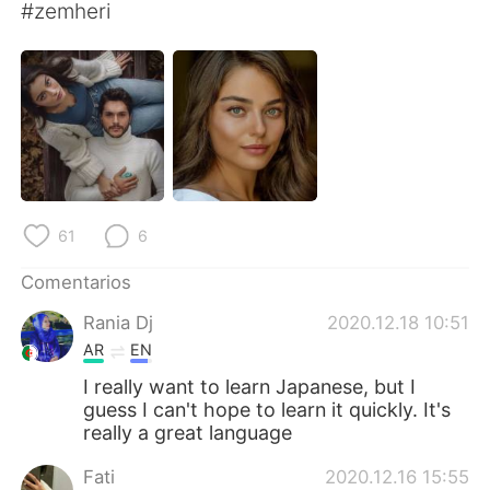
日本語
한국어
#zemheri
Русский
ไทย
Indonesia
Italiano
Türkçe
Tiếng Việt
Português
61
6
Comentarios
Rania Dj
2020.12.18 10:51
AR
EN
I really want to learn Japanese, but I
guess I can't hope to learn it quickly. It's
really a great language
Fati
2020.12.16 15:55