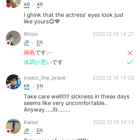
AR
KR
I ghink that the actress' eyes look just
like yours😊💙
Rhion
2020.12.16 14:27
JP
EN
病気
です
。
体調が悪い
です
insect_the_brave
2020.12.16 14:20
KR
EN
Take care well!!!!! sickness in these days
seems like very uncomfortable..
Anyway.....와........
Kaisei
2020.12.16 14:13
JP
EN