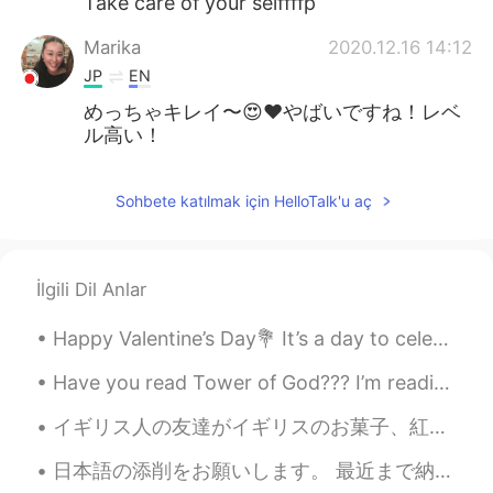
Take care of your selffffp
Marika
2020.12.16 14:12
JP
EN
めっちゃキレイ〜😍❤️やばいですね！レベ
ル高い！
Sohbete katılmak için HelloTalk'u aç
İlgili Dil Anlar
Happy Valentine’s Day💐 It’s a day to celebrate precious relationships and to appreciate yourself...
Have you read Tower of God??? I’m reading it right now and I can’t stop! It’s super amazing! I re...
イギリス人の友達がイギリスのお菓子、紅茶とハーブティーを送ってくれました😚とても懐かしくて嬉しいです💖 試したことありますか。成城石井やKaldiなどで買えられるかなと思います(高いかもしれま...
日本語の添削をお願いします。 最近まで納豆はあまり好きでは無かったです。臭いとぬるぬるしい食感は、食べたいと思わないものでした。 でも年をとることに食事に少し注意をし始めました。現在、病状が...