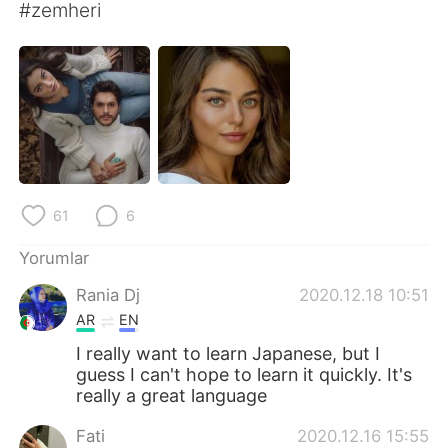
Deutsch
日本語
#zemheri
한국어
Русский
ไทย
Indonesia
Italiano
Tiếng Việt
Português
61
6
Yorumlar
Rania Dj
2020.12.18 10:51
AR
EN
I really want to learn Japanese, but I
guess I can't hope to learn it quickly. It's
really a great language
Fati
2020.12.16 15:55