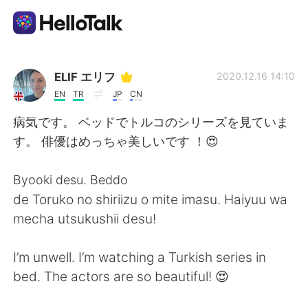
Dil Değişimi Uygulaması
ELIF エリフ
2020.12.16 14:10
EN
TR
JP
CN
AI Grammar Checker
病気です。 ベッドでトルコのシリーズを見ていま
す。 俳優はめっちゃ美しいです ！😍
Türkçe
Byooki desu. Beddo
de Toruko no shiriizu o mite imasu. Haiyuu wa
English
简体中文
mecha utsukushii desu!
繁體中文
Español
I’m unwell. I’m watching a Turkish series in
bed. The actors are so beautiful! 😍
العربية
Français