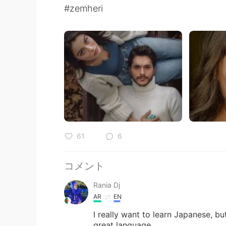
#zemheri
61
6
コメント
Rania Dj
AR
EN
I really want to learn Japanese, but 
great language