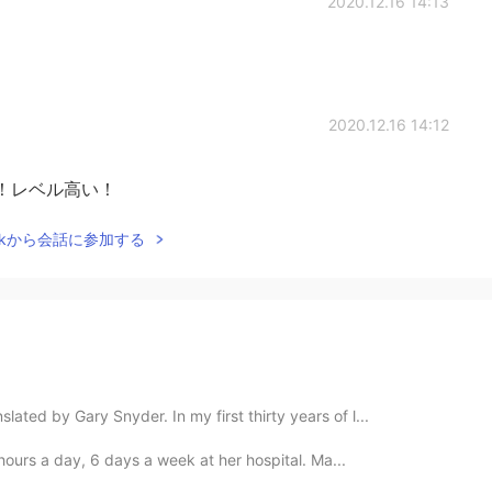
2020.12.16 14:13
2020.12.16 14:12
ね！レベル高い！
Talkから会話に参加する
ted by Gary Snyder. In my first thirty years of l...
 hours a day, 6 days a week at her hospital. Ma...