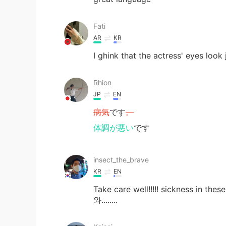
Fati
AR
KR
I ghink that the actress' eyes look 
Rhion
JP
EN
病気
です
。
体調が悪い
です
insect_the_brave
KR
EN
Take care well!!!!! sickness in the
와........