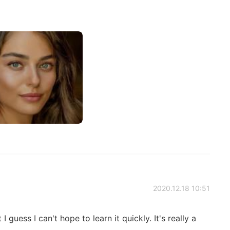
2020.12.18 10:51
I guess I can't hope to learn it quickly. It's really a