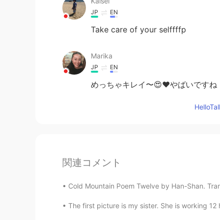
Kaisei
JP
EN
Take care of your selffffp
Marika
JP
EN
めっちゃキレイ〜😍❤️やばいです
Hello
関連コメント
Cold Mountain Poem Twelve by Han-Shan. Transla
The first picture is my sister. She is working 12