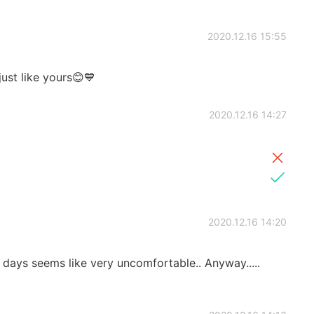
2020.12.16 15:55
just like yours😊💙
2020.12.16 14:27
2020.12.16 14:20
se days seems like very uncomfortable.. Anyway.....