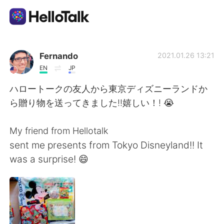
語学交換アプリ
Fernando
2021.01.26 13:21
EN
JP
AI Grammar Checker
ハロートークの友人から東京ディズニーランドか
ら贈り物を送ってきました!!嬉しい！! 😭
日本語
My friend from Hellotalk
sent me presents from Tokyo Disneyland!! It
English
简体中文
was a surprise! 😄
繁體中文
Español
العربية
Français