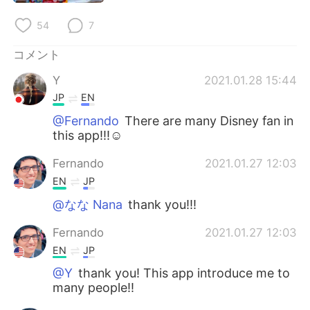
Deutsch
한국어
54
7
Русский
ไทย
コメント
Indonesia
Italiano
Y
2021.01.28 15:44
JP
EN
Türkçe
Tiếng Việt
@Fernando
There are many Disney fan in
this app!!!☺️
Português
Fernando
2021.01.27 12:03
EN
JP
@なな Nana
thank you!!!
Fernando
2021.01.27 12:03
EN
JP
@Y
thank you! This app introduce me to
many people!!