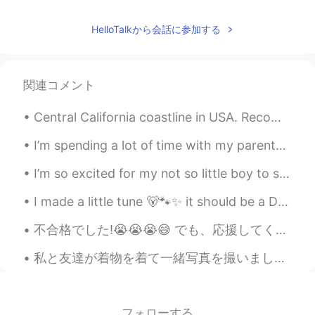
HelloTalkから会話に参加する
関連コメント
Central California coastline in USA. Recommend a road trip on Highway 1. Drive SF to LA if you wa...
I’m spending a lot of time with my parents at the moment as I only have one month left. On Frida...
I’m so excited for my not so little boy to start preschool tomorrow. Went and got some new clothe...
I made a little tune 🐻🐾✨ it should be a D augmented with the raised 5th on the base note (A strin...
不合格でした!😭😭😭😅 でも、応援してくれてありがとうございます! リスニングは合格と文法と読むは合格ですけど、合計は低いすぎたから、１４もっと点数は合格すること必要した。 ７月はまた試します!...
私と友達が着物を着て一緒写真を撮いました💕。 優しいお姉さんが私と友達なってくれました。彼女はモデル、だから私も着物を着ていました。お姉さが日本のことを一切教えてくれて。相変わらず、友達会いたい...
フォローする