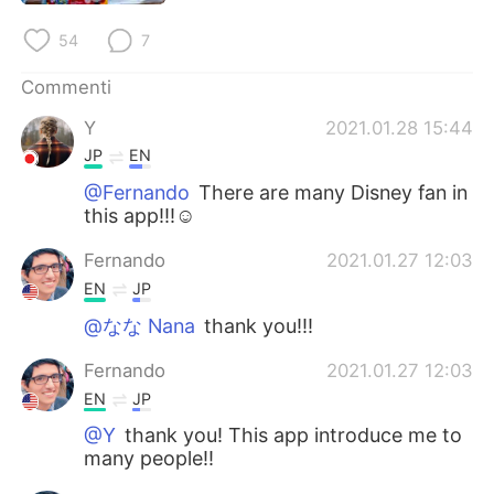
Deutsch
日本語
54
7
한국어
Русский
Commenti
ไทย
Indonesia
Y
2021.01.28 15:44
JP
EN
Türkçe
Tiếng Việt
@Fernando
There are many Disney fan in
this app!!!☺️
Português
Fernando
2021.01.27 12:03
EN
JP
@なな Nana
thank you!!!
Fernando
2021.01.27 12:03
EN
JP
@Y
thank you! This app introduce me to
many people!!