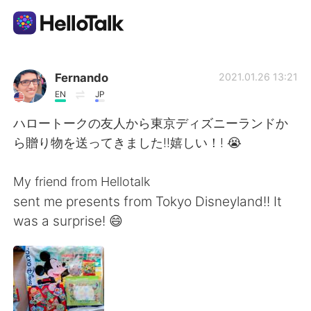
App di scambio linguistico
Fernando
2021.01.26 13:21
EN
JP
AI Grammar Checker
ハロートークの友人から東京ディズニーランドか
ら贈り物を送ってきました!!嬉しい！! 😭
Italiano
My friend from Hellotalk
sent me presents from Tokyo Disneyland!! It
English
简体中文
was a surprise! 😄
繁體中文
Español
العربية
Français