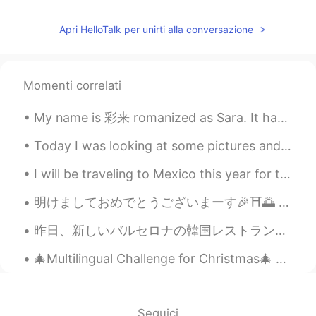
Apri HelloTalk per unirti alla conversazione
Momenti correlati
My name is 彩来 romanized as Sara. It has NO religious ties. I realize it’s a name in the bible, b...
Today I was looking at some pictures and I realized that I hadn't made any cornbread in a few wee...
I will be traveling to Mexico this year for the holidays! I haven’t been to Mexico in more than 1...
明けましておめでとうございまーす🎉⛩🌅 皆さん、素敵な一年になりますよう〜 去年できなかったことを全部やって、しばらく会えなかった人と会って、素敵な思い出を作ってくださいねぇ〜 今年も今年なり...
昨日、新しいバルセロナの韓国レストランでたべた。🥘🥘 このレストランは6日前に営業を開始しましたので、まだ人気ではなくて、静かな場所だった。スタフとチェフは韓国人だった、それで本物雰囲気がありま...
🎄Multilingual Challenge for Christmas🎄 🇺🇸🇫🇷🇰🇷🇩🇪🇨🇳🇯🇵 1. I bought you a present for Christmas, bu...
Seguici