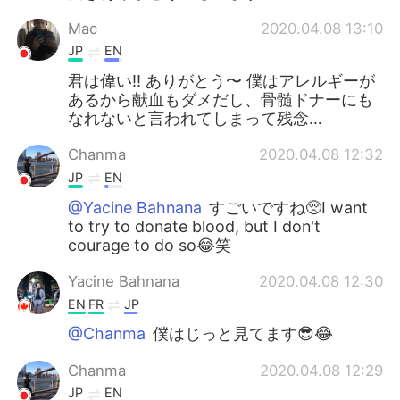
Mac
2020.04.08 13:10
JP
EN
君は偉い!! ありがとう〜 僕はアレルギーが
あるから献血もダメだし、骨髄ドナーにも
なれないと言われてしまって残念…
Chanma
2020.04.08 12:32
JP
EN
@Yacine Bahnana
すごいですね🥺I want
to try to donate blood, but I don't
courage to do so😂笑
Yacine Bahnana
2020.04.08 12:30
EN
FR
JP
@Chanma
僕はじっと見てます😎😂
Chanma
2020.04.08 12:29
JP
EN