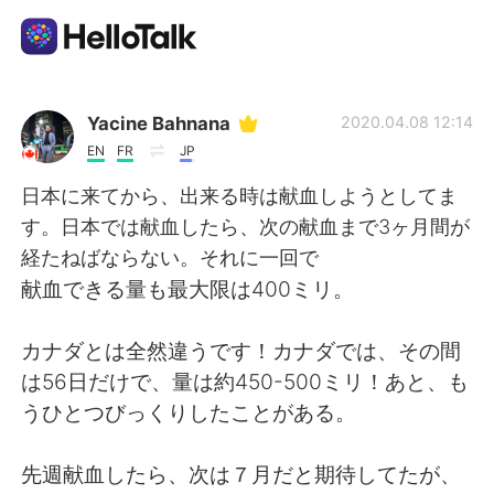
Language Exchange App
Yacine Bahnana
2020.04.08 12:14
EN
FR
JP
AI Grammar Checker
日本に来てから、出来る時は献血しようとしてま
す。日本では献血したら、次の献血まで3ヶ月間が
English
経たねばならない。それに一回で
献血できる量も最大限は400ミリ。
简体中文
繁體中文
カナダとは全然違うです！カナダでは、その間
は56日だけで、量は約450-500ミリ！あと、も
Español
العربية
うひとつびっくりしたことがある。
Français
Deutsch
先週献血したら、次は７月だと期待してたが、