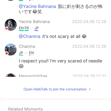
@Yacine Bahnana
肌に針が刺さるのが怖
いです😂笑
Yacine Bahnana
2020.04.08 12:28
EN
FR
JP
@Chanma
it's not scary at all 😂
Chanma
2020.04.08 12:26
JP
EN
I respect you!! I'm very scared of needle
😱
MementoVitae
2020.04.08 12:21
JP
TH
CN
VI
Open HelloTalk to join the conversation
@Yacine Bahnana
沢山もらってください
僕は献血して気を失いそうになったので怖
いです
Related Moments