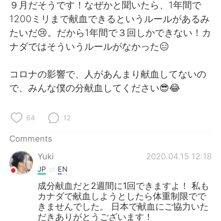
日本語
한국어
９月だそうです！なぜかと聞いたら、1年間で
1200ミリまで献血できるというルールがあるみ
Русский
ไทย
たいだ😢。だから1年間で３回しかできない！カ
ナダではそういうルールがなかった😑
Indonesia
Italiano
コロナの影響で、人があんまり献血してないの
Türkçe
Tiếng Việt
で、みんな僕の分献血してください😎😂
Português
64
12
Comments
Yuki
2020.04.15 12:18
JP
EN
成分献血だと2週間に1回できますよ！ 私も
カナダで献血しようとしたら体重制限でで
きませんでした。 日本で献血にご協力いた
だきありがとうございます！