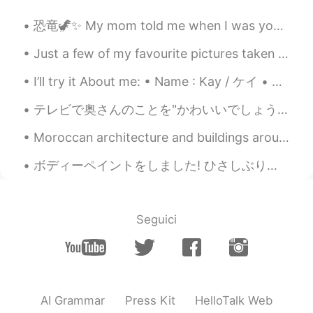
Yacine Bahnana
2020.04.08 12:20
EN
FR
JP
恐竜🦖✨ My mom told me when I was young I ate my grandmas plant because I wanted to be a dinosaur 😅🦖...
@MementoVitae
たくさんお菓子もらえる
Just a few of my favourite pictures taken at the Calgary Zoo today. The snow leopard was definite...
から楽しいです😎
I’ll try it About me: • Name : Kay / ケイ • Where are you from?(出身) : Canada/カナダ • Height (背の高さ) :...
S-Ji
2020.04.08 12:17
JP
EN
テレビで奥さんのことを"かわいいでしょう？"と言ってた60歳の男性がいて、それで照れる奥さんの姿に感動した。ルームメイトはそれを見て"奥さん大変そう"と言ってたけど、何が大変なのかよく分からない...
出来るだけ協力したいのですが、僕はして
Moroccan architecture and buildings around the world Part 1 🇲🇦 🌎 - 1st picture: Mohammed VI Cul...
は行けないので、、、 これからも頑張って
下さい‼︎
ボディーペイントをしました! ひさしぶり！ あなたはしゅみがありますか I did a body paint! I haven’t done one in a while! Do you ha...
MementoVitae
2020.04.08 12:17
JP
TH
CN
VI
Seguici
献血するなんて素晴らしいですね
S-Ji
2020.04.08 12:16
JP
EN
素晴らしいです！
AI Grammar
Press Kit
HelloTalk Web