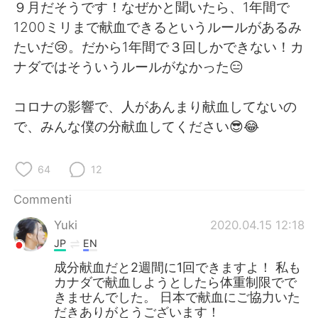
Deutsch
日本語
９月だそうです！なぜかと聞いたら、1年間で
1200ミリまで献血できるというルールがあるみ
한국어
Русский
たいだ😢。だから1年間で３回しかできない！カ
ナダではそういうルールがなかった😑
ไทย
Indonesia
コロナの影響で、人があんまり献血してないの
Türkçe
Tiếng Việt
で、みんな僕の分献血してください😎😂
Português
64
12
Commenti
Yuki
2020.04.15 12:18
JP
EN
成分献血だと2週間に1回できますよ！ 私も
カナダで献血しようとしたら体重制限でで
きませんでした。 日本で献血にご協力いた
だきありがとうございます！