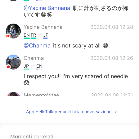
@Yacine Bahnana
肌に針が刺さるのが怖
いです😂笑
Yacine Bahnana
2020.04.08 12:28
EN
FR
JP
@Chanma
it's not scary at all 😂
Chanma
2020.04.08 12:26
JP
EN
I respect you!! I'm very scared of needle
😱
MementoVitae
2020.04.08 12:21
JP
TH
CN
VI
Apri HelloTalk per unirti alla conversazione
@Yacine Bahnana
沢山もらってください
僕は献血して気を失いそうになったので怖
いです
Momenti correlati