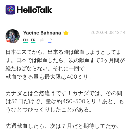
App di scambio linguistico
Yacine Bahnana
2020.04.08 12:14
EN
FR
JP
AI Grammar Checker
日本に来てから、出来る時は献血しようとしてま
す。日本では献血したら、次の献血まで3ヶ月間が
Italiano
経たねばならない。それに一回で
献血できる量も最大限は400ミリ。
English
简体中文
カナダとは全然違うです！カナダでは、その間
は56日だけで、量は約450-500ミリ！あと、も
繁體中文
Español
うひとつびっくりしたことがある。
العربية
Français
先週献血したら、次は７月だと期待してたが、