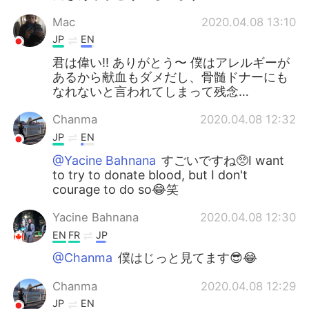
Mac
2020.04.08 13:10
JP
EN
君は偉い!! ありがとう〜 僕はアレルギーが
あるから献血もダメだし、骨髄ドナーにも
なれないと言われてしまって残念…
Chanma
2020.04.08 12:32
JP
EN
@Yacine Bahnana
すごいですね🥺I want
to try to donate blood, but I don't
courage to do so😂笑
Yacine Bahnana
2020.04.08 12:30
EN
FR
JP
@Chanma
僕はじっと見てます😎😂
Chanma
2020.04.08 12:29
JP
EN