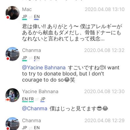
Mac
2020.04.08 13:10
JP
EN
君は偉い!! ありがとう〜 僕はアレルギーが
あるから献血もダメだし、骨髄ドナーにも
なれないと言われてしまって残念…
Chanma
2020.04.08 12:32
JP
EN
@Yacine Bahnana
すごいですね🥺I want
to try to donate blood, but I don't
courage to do so😂笑
Yacine Bahnana
2020.04.08 12:30
EN
FR
JP
@Chanma
僕はじっと見てます😎😂
Chanma
2020.04.08 12:29
JP
EN