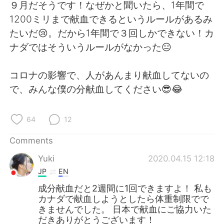
日本語
한국어
９月だそうです！なぜかと聞いたら、1年間で
1200ミリまで献血できるというルールがあるみ
Русский
ไทย
たいだ😢。だから1年間で３回しかできない！カ
ナダではそういうルールがなかった😑
Indonesia
Italiano
コロナの影響で、人があんまり献血してないの
Türkçe
Tiếng Việt
で、みんな僕の分献血してください😎😂
Português
64
12
Comments
Yuki
2020.04.15 12:18
JP
EN
成分献血だと2週間に1回できますよ！ 私も
カナダで献血しようとしたら体重制限でで
きませんでした。 日本で献血にご協力いた
だきありがとうございます！