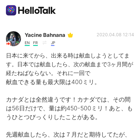
Language Exchange App
Yacine Bahnana
2020.04.08 12:14
EN
FR
JP
AI Grammar Checker
日本に来てから、出来る時は献血しようとしてま
す。日本では献血したら、次の献血まで3ヶ月間が
English
経たねばならない。それに一回で
献血できる量も最大限は400ミリ。
简体中文
繁體中文
カナダとは全然違うです！カナダでは、その間
は56日だけで、量は約450-500ミリ！あと、も
Español
العربية
うひとつびっくりしたことがある。
Français
Deutsch
先週献血したら、次は７月だと期待してたが、