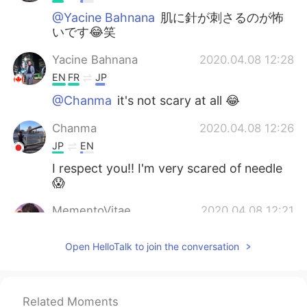
@Yacine Bahnana
肌に針が刺さるのが怖
いです😂笑
Yacine Bahnana
2020.04.08 12:28
EN
FR
JP
@Chanma
it's not scary at all 😂
Chanma
2020.04.08 12:26
JP
EN
I respect you!! I'm very scared of needle
😱
MementoVitae
2020.04.08 12:21
JP
TH
CN
VI
Open HelloTalk to join the conversation
@Yacine Bahnana
沢山もらってください
僕は献血して気を失いそうになったので怖
いです
Related Moments