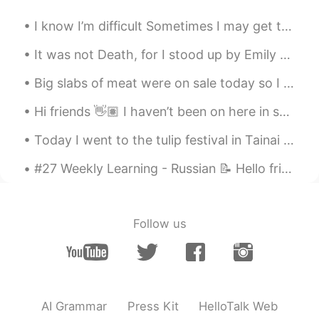
Yacine Bahnana
2020.04.08 12:20
EN
FR
JP
I know I’m difficult Sometimes I may get too emotional and too acrid So I understand if you don’t...
@MementoVitae
たくさんお菓子もらえる
It was not Death, for I stood up by Emily Dickinson. Part 1 of 2. It was not Death, for I stoo...
から楽しいです😎
Big slabs of meat were on sale today so I made some red wine braised ribs. Took about 4 hours to...
S-Ji
2020.04.08 12:17
JP
EN
Hi friends 👋🏽 I haven’t been on here in so long! I want to set new language goals in the new ye...
出来るだけ協力したいのですが、僕はして
Today I went to the tulip festival in Tainai city (胎内市）then moved onto Fujitsukahama beach and fi...
は行けないので、、、 これからも頑張って
下さい‼︎
#27 Weekly Learning - Russian 📝 Hello friends 😄, Welcome to my weekly learning of 🇰🇷🇯🇵🇷🇺 ❓ Ques...
MementoVitae
2020.04.08 12:17
JP
TH
CN
VI
Follow us
献血するなんて素晴らしいですね
S-Ji
2020.04.08 12:16
JP
EN
素晴らしいです！
AI Grammar
Press Kit
HelloTalk Web