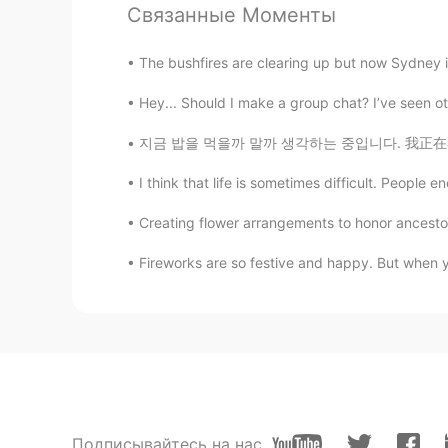
Связанные Моменты
The bushfires are clearing up but now Sydney is
Hey... Should I make a group chat? I’ve seen oth
지금 밥을 먹을까 말까 생각하는 중입니다. 我正在考虑现在要不要去吃饭。 I’m
I think that life is sometimes difficult. People
Creating flower arrangements to honor ancestors
Fireworks are so festive and happy. But when y
Подписывайтесь на нас