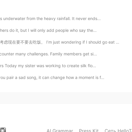
 underwater from the heavy rainfall. It never ends...
ers do it, but I will only add people who say the...
 just wondering if I should go eat now or not. 내일 비가...
 encounter many challenges. Family members get si...
 Today my sister was working to create silk flo...
ou pair a sad song, it can change how a moment is f...
AI Grammar
Press Kit
Сеть HelloT