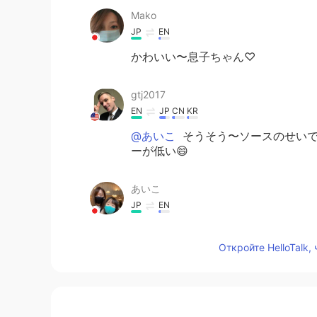
Mako
JP
EN
かわいい〜息子ちゃん♡
gtj2017
EN
JP
CN
KR
@あいこ
そうそう〜ソースのせいで
ーが低い😄
あいこ
JP
EN
しらたきで焼きそば‼️ 美味しそうだ
Откройте HelloTalk,