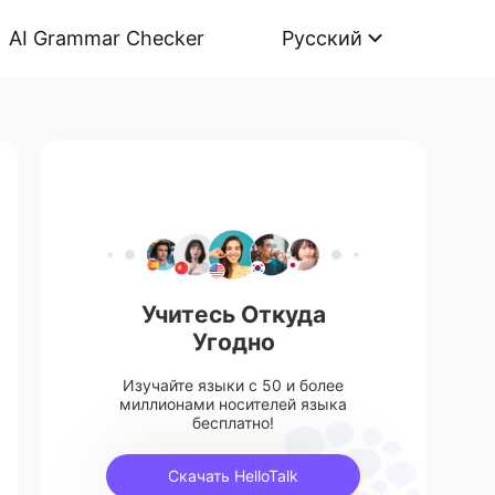
AI Grammar Checker
Русский
Учитесь Откуда
Угодно
Изучайте языки с 50 и более
миллионами носителей языка
бесплатно!
Скачать HelloTalk