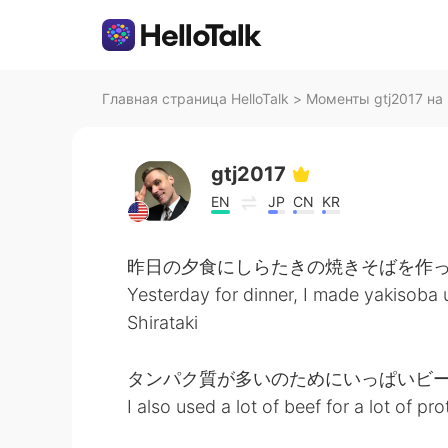
Главная страница HelloTalk
>
Моменты gtj2017 на 
gtj2017
EN
JP
CN
KR
昨日の夕食にしらたきの焼きそばを作
Yesterday for dinner, I made yakisoba 
Shirataki
タンパク質が多いのためにいっぱいビ
I also used a lot of beef for a lot of pro