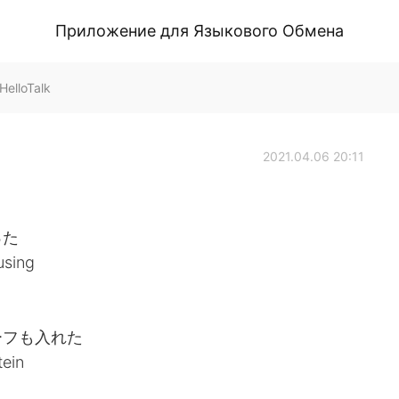
Приложение для Языкового Обмена
HelloTalk
2021.04.06 20:11
った
using
ーフも入れた
tein