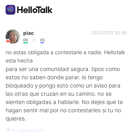
Language Exchange App
piac
2020.07.31 20:26
EN
ES
AI Grammar Checker
no estas obligada a contestarle a nadie. Hellotalk
esta hecha
English
para ser una comunidad segura. tipos como
estos no saben donde parar. lo tengo
bloqueado y pongo esto como un aviso para
简体中文
繁體中文
las otras que cruzan en su camino. no se
sienten obligadas a hablarle. No dejes que te
Español
العربية
hagan sentir mal por no contestarles si tu no
quieres.
Français
Deutsch