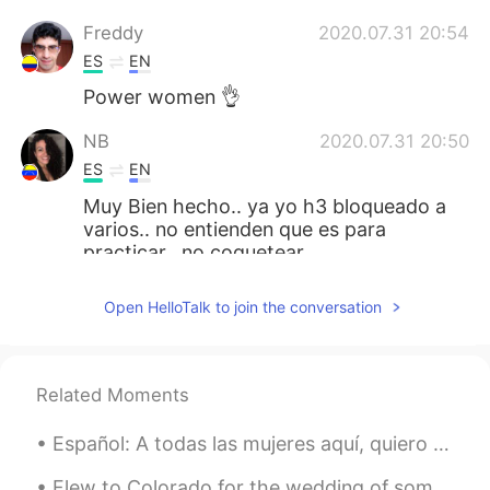
Freddy
2020.07.31 20:54
ES
EN
Power women 👌
NB
2020.07.31 20:50
ES
EN
Muy Bien hecho.. ya yo h3 bloqueado a
varios.. no entienden que es para
practicar.. no coquetear.
Yanet
2020.07.31 20:49
Open HelloTalk to join the conversation
ES
EN
No me agradan nada este tipo de dudes
🤦🏻‍♀️
Related Moments
Alejandro Ibáñez R
2020.07.31 20:42
Español: A todas las mujeres aquí, quiero hacerles saber estas cosas 🌸 Eres hermosa por tu sabid...
ES
EN
Flew to Colorado for the wedding of some good friends and was able to squeeze in some time for a ...