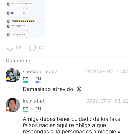
日本語
한국어
Русский
ไทย
Indonesia
Italiano
Türkçe
Tiếng Việt
62
17
Comments
Português
santiago moriano
2020.08.02 06:32
ES
EN
Demasiado atrevido! 😡
irvin abel
2020.07.31 23:30
ES
EN
Amiga debes tener cuidado de los fake
falaos nadies aqui te obliga a que
respondas si la personas es amigable y