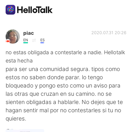
언어 교환 앱
piac
2020.07.31 20:26
EN
ES
AI Grammar Checker
no estas obligada a contestarle a nadie. Hellotalk
esta hecha
한국어
para ser una comunidad segura. tipos como
estos no saben donde parar. lo tengo
bloqueado y pongo esto como un aviso para
English
简体中文
las otras que cruzan en su camino. no se
sienten obligadas a hablarle. No dejes que te
繁體中文
Español
hagan sentir mal por no contestarles si tu no
quieres.
العربية
Français