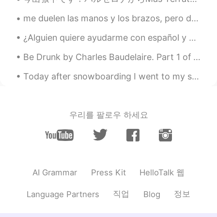
en buen chileno mándalo a la chucha
me duelen las manos y los brazos, pero dejar de fumar no es una opción manos - hands brazos - a...
William
2020.07.31 20:37
ES
EN
¿Alguien quiere ayudarme con español y yo puedo ayudarte con tu inglés? Entiendo mucho pero no ha...
Me parece que las personas no han
Be Drunk by Charles Baudelaire. Part 1 of 2. You have to be always drunk. That's all there is...
entendido que esta app es solo para
practicar, no para el coqueteo
Today after snowboarding I went to my sister's hotel and went swimming in an outside pool ! It ...
Gabriela Quixchan
2020.07.31 20:33
ES
EN
우리를 팔로우 하세요
Sii👍🏻
Paul
2020.07.31 20:32
ES
PT
Es un fake profile, ya lo he visto antes
HelloTalk 웹
AI Grammar
Press Kit
intentando hablar con una amiga
brasileira 😒
직업
정보
Language Partners
Blog
Edgar QG
2020.07.31 20:28