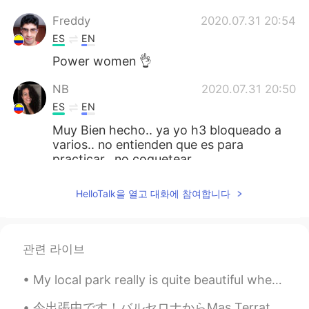
Freddy
2020.07.31 20:54
ES
EN
Power women 👌
NB
2020.07.31 20:50
ES
EN
Muy Bien hecho.. ya yo h3 bloqueado a
varios.. no entienden que es para
practicar.. no coquetear.
Yanet
2020.07.31 20:49
HelloTalk을 열고 대화에 참여합니다
ES
EN
No me agradan nada este tipo de dudes
🤦🏻‍♀️
관련 라이브
Alejandro Ibáñez R
2020.07.31 20:42
My local park really is quite beautiful when the weather is nice! I do love it when it's covered ...
ES
EN
今出張中です！バルセロナからMas Terratsと言うのところに行った。半径10kmには森しかありません！ この旅行の理由はチーム仲良くなるのためです。 昔、このところはお金持ちの家族の土地だ...