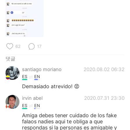
Deutsch
日本語
Русский
ไทย
Indonesia
Italiano
Türkçe
Tiếng Việt
62
17
댓글
Português
santiago moriano
2020.08.02 06:32
ES
EN
Demasiado atrevido! 😡
irvin abel
2020.07.31 23:30
ES
EN
Amiga debes tener cuidado de los fake
falaos nadies aqui te obliga a que
respondas si la personas es amigable y