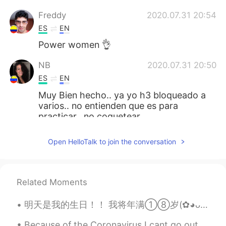
Freddy
2020.07.31 20:54
ES
EN
Power women 👌
NB
2020.07.31 20:50
ES
EN
Muy Bien hecho.. ya yo h3 bloqueado a
varios.. no entienden que es para
practicar.. no coquetear.
Yanet
2020.07.31 20:49
Open HelloTalk to join the conversation
ES
EN
No me agradan nada este tipo de dudes
🤦🏻‍♀️
Related Moments
Alejandro Ibáñez R
2020.07.31 20:42
明天是我的生日！！ 我将年满①⑧岁(✿◕ᴗ◕) ┈┈☆☆☆☆☆┈┈ ┈┈╭┻┻┻┻┻╮┈┈ ┈┈┃╱╲╱╲╱┃┈┈ ┈╭┻━━━━━┻╮┈ ┈┃╱╲╱╲╱╲╱┃┈ ...
ES
EN
Because of the Coronavirus I cant go out anywhere for my birthday or see my family but my boyfrie...