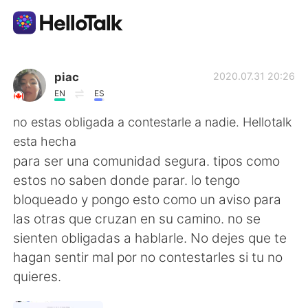
Language Exchange App
piac
2020.07.31 20:26
EN
ES
AI Grammar Checker
no estas obligada a contestarle a nadie. Hellotalk
esta hecha
English
para ser una comunidad segura. tipos como
estos no saben donde parar. lo tengo
bloqueado y pongo esto como un aviso para
简体中文
繁體中文
las otras que cruzan en su camino. no se
sienten obligadas a hablarle. No dejes que te
Español
العربية
hagan sentir mal por no contestarles si tu no
quieres.
Français
Deutsch