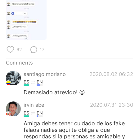
日本語
한국어
Русский
ไทย
Indonesia
Italiano
Türkçe
Tiếng Việt
62
17
Comments
Português
santiago moriano
2020.08.02 06:32
ES
EN
Demasiado atrevido! 😡
irvin abel
2020.07.31 23:30
ES
EN
Amiga debes tener cuidado de los fake
falaos nadies aqui te obliga a que
respondas si la personas es amigable y