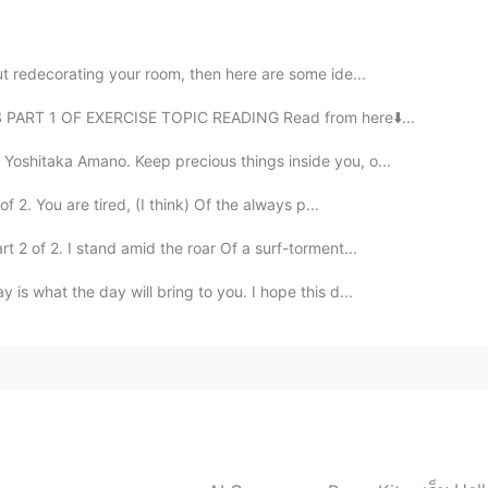
out redecorating your room, then here are some ide...
 IS PART 1 OF EXERCISE TOPIC READING Read from here⬇️...
2020.03.06 10:10
Yoshitaka Amano. Keep precious things inside you, o...
bit haha
f 2. You are tired, (I think) Of the always p...
2020.03.06 10:10
 2 of 2. I stand amid the roar Of a surf-torment...
 is what the day will bring to you. I hope this d...