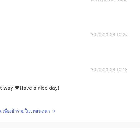
2020.03.06 10:22
2020.03.06 10:13
st way ♥Have a nice day!
2020.03.06 10:11
lk เพื่อเข้าร่วมในบทสนทนา
lways my first choice for brunch😍
2020.03.06 10:11