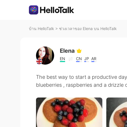
บ้าน HelloTalk
>
ช่วงเวลาของ Elena บน HelloTalk
Elena
EN
CN
JP
AR
The best way to start a productive d
blueberries , raspberries and a drizzle