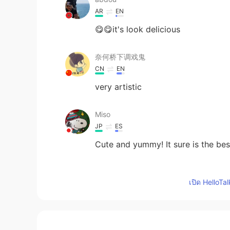
AR
EN
😋😋it's look delicious
奈何桥下调戏鬼
CN
EN
very artistic
Miso
JP
ES
Cute and yummy! It sure is the be
Wen
เปิด HelloTa
CN
EN
It looks so delicious！Pancake is a
yacine