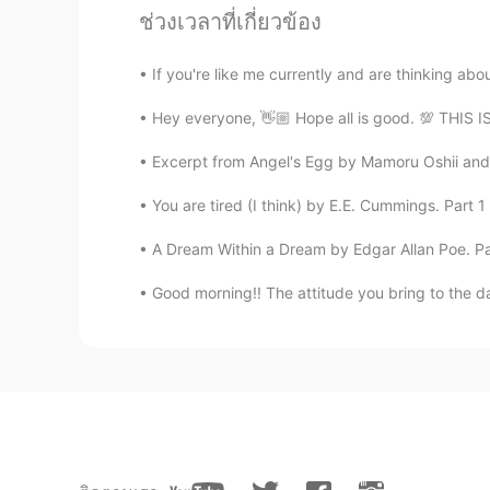
ช่วงเวลาที่เกี่ยวข้อง
AR
PT
❤❤
If you're like me currently and are thinking ab
Hey everyone, 👋🏼 Hope all is good. 💯 THIS
한별
JP
KR
Excerpt from Angel's Egg by Mamoru Oshii and 
Cute! It looks like Minnie Mouse a 
You are tired (I think) by E.E. Cummings. Part 1 o
Nancy
A Dream Within a Dream by Edgar Allan Poe. Part
CN
EN
Good morning!! The attitude you bring to the day
nice😘