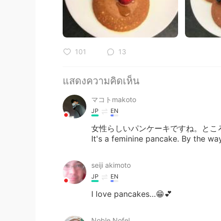
101
13
แสดงความคิดเห็น
マコトmakoto
JP
EN
女性らしいパンケーキですね。とこ
It's a feminine pancake. By the wa
seiji akimoto
JP
EN
I love pancakes…😁💕
Noble Nofel