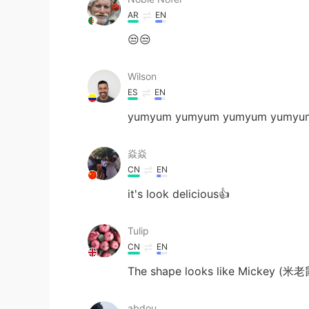
AR
EN
😒😒
Wilson
ES
EN
yumyum yumyum yumyum yumyu
焱焱
CN
EN
it's look delicious👍
Tulip
CN
EN
The shape looks like Mickey (米老
abdou