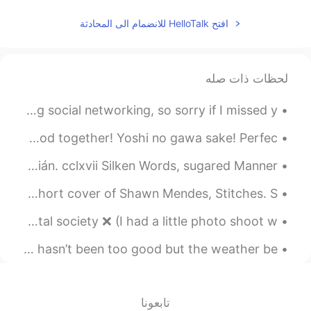
افتح HelloTalk للانضمام الى المحادثة
2020.05.06 10:11
Aya
EN
JP
すごい場所ですね✨
لحظات ذات صله
2020.05.06 10:03
Yasuo
最近SNSを使ってないから、メッセージを読めなかったならすみません Lately I wasn’t using social networking, so sorry if I missed y...
EN
JP
君主 is right.
Round 2! 2nd dinner lol!!! Soondae and sake ^^ damn so good together! Yoshi no gawa sake! Perfec...
Excerpt from The Art of Worldly Wisdom by Baltasar Gracián. cclxvii Silken Words, sugared Manner...
I’ve been singing for a while so here you go a cappella short cover of Shawn Mendes, Stitches. S...
No one is born imperfect, we just live in a judge-mental society ❌ (I had a little photo shoot w...
最近天気ちょっと悪いけど、昨日からいい天気になりましたよ〜！空は綺麗ですね〜 Lately the weather hasn’t been too good but the weather be...
تابعونا