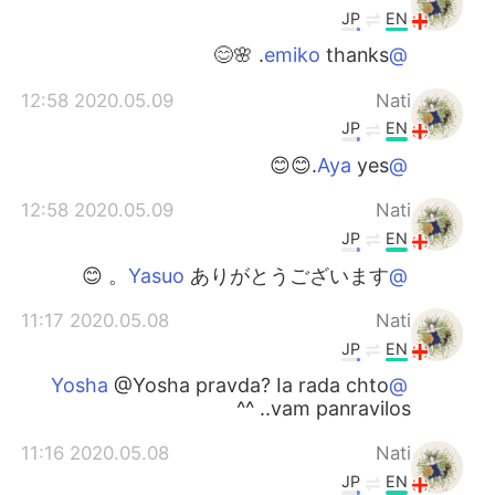
JP
EN
thanks. 🌸😊
@emiko
2020.05.09 12:58
Nati
JP
EN
yes.😊😊
@Aya
2020.05.09 12:58
Nati
JP
EN
ありがとうございます。 😊
@Yasuo
2020.05.08 11:17
Nati
JP
EN
@Yosha pravda? Ia rada chto
@Yosha
vam panravilos.. ^^
2020.05.08 11:16
Nati
JP
EN