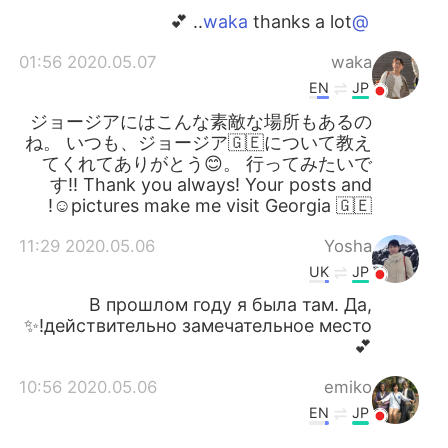
thanks a lot.. 💕
@waka
2020.05.07 01:56
waka
EN
JP
ジョージアにはこんな素敵な場所もあるの
ね。 いつも、ジョージア🇬🇪について教え
てくれてありがとう😊。 行ってみたいで
す‼️ Thank you always! Your posts and
pictures make me visit Georgia 🇬🇪☺️!
2020.05.06 11:29
Yosha
UK
JP
В прошлом году я была там. Да,
действительно замечательное место!✨
💕
2020.05.06 10:56
emiko
EN
JP
Very interesting 🧐 🤔