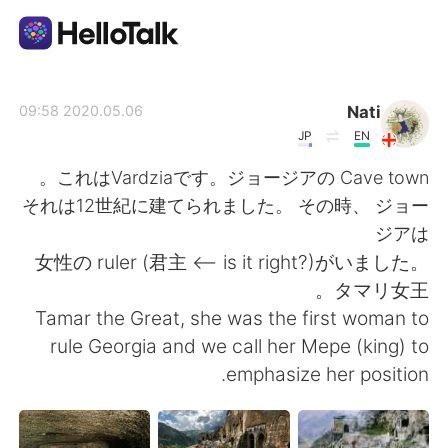
تطبيق تبادل اللغة
Nati
2020.05.06 09:58
JP
EN
AI Grammar Checker
これはVardziaです。ジョージアの Cave town。
それは12世紀に建てられました。 その時、 ジョー
العربية
ジアは
女性の ruler (君主 <-- is it right?)がいました。
タマリ女王。
English
简体中文
Tamar the Great, she was the first woman to
rule Georgia and we call her Mepe (king) to
繁體中文
Español
emphasize her position.
Français
Deutsch