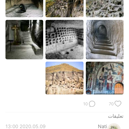
日本語
한국어
Русский
ไทย
Indonesia
Italiano
Türkçe
Tiếng Việt
Português
10
70
تعليقات
2020.05.09 13:00
Nati