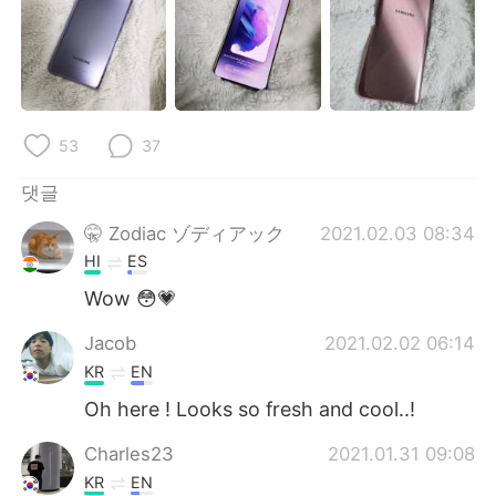
Deutsch
日本語
Русский
ไทย
Indonesia
Italiano
53
37
Türkçe
Tiếng Việt
댓글
Português
🤫 Zodiac ゾディアック
2021.02.03 08:34
HI
ES
Wow 😳💗
Jacob
2021.02.02 06:14
KR
EN
Oh here ! Looks so fresh and cool..!
Charles23
2021.01.31 09:08
KR
EN