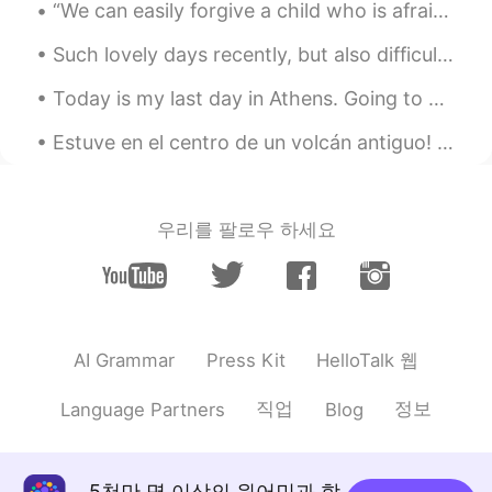
“We can easily forgive a child who is afraid of the dark; the real tragedy of life is when men ar...
And the color. Super cute!
Such lovely days recently, but also difficult times ahead. このような素敵な日は最近だけでなく、困難な時代が先にあります。 Times...
한글패치
2021.01.25 15:21
EN
KR
Today is my last day in Athens. Going to miss this view. Weirdly, I've seen so many Japanese peo...
@M i n
저도 오늘 직접 처음 봤어요 ㅋㅋ 이
Estuve en el centro de un volcán antiguo! Estaba visitando un pueblo se llama Sicuani Perú. Han...
뻐서 대행이다~
한글패치
2021.01.25 15:20
EN
KR
우리를 팔로우 하세요
@Yoon
기다리면서 아이폰이랑 비교 했는
데 너무 놀랐어 ㅋㅋ 아이폰 생각 보다 너무
커 😳
Yoon
2021.01.25 15:16
HelloTalk 웹
AI Grammar
Press Kit
KR
EN
JP
CN
직업
정보
Language Partners
Blog
솔까 아이폰보다 이뻐
M i n
2021.01.25 15:09
KR
EN
5천만 명 이상의 원어민과 함