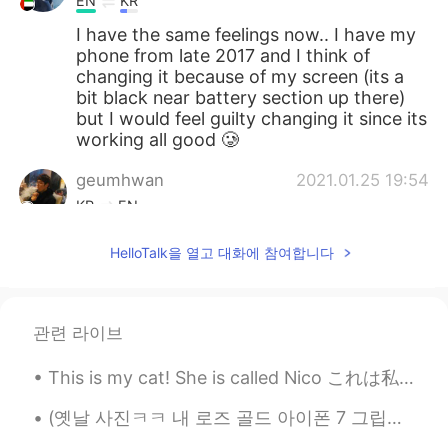
EN
KR
I have the same feelings now.. I have my
phone from late 2017 and I think of
changing it because of my screen (its a
bit black near battery section up there)
but I would feel guilty changing it since its
working all good 🥲
geumhwan
2021.01.25 19:54
KR
EN
👍
HelloTalk을 열고 대화에 참여합니다
Stefania
2021.01.25 17:13
EN
KR
관련 라이브
@한글패치
what I never bullied you 😔
This is my cat! She is called Nico これは私の猫です！ 彼女はニコと呼ばれています 이것은 내 고양이입니다! 그녀의 이름은 니코 这是我的猫！ 她...
Tracie
2021.01.25 15:43
EN
KR
(옛날 사진ㅋㅋ 내 로즈 골드 아이폰 7 그립당ㅠㅠ) 다들 핸드폰 표면 소독 잊지마세용~~! 저는 매번 외출 하고 돌아오자마자 손 씻고 핸드폰이랑 지갑 표면을 소독해요🤲🏼 ...
You are a traitor. But I love the rebellion.