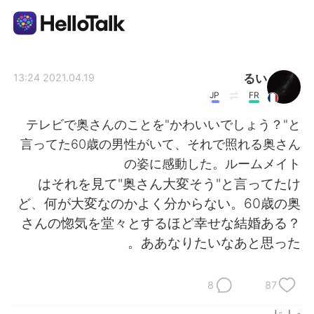
تطبيق تبادل اللغة
るい
2021.04.19 13:24
JP
FR
AI Grammar Checker
テレビで奥さんのことを"かわいいでしょう？"と
言ってた60歳の男性がいて、それで照れる奥さん
العربية
の姿に感動した。ルームメイト
はそれを見て"奥さん大変そう"と言ってたけ
ど、何が大変なのかよく分からない。60歳の奥
English
简体中文
さんの惚気を堂々とするほど幸せな結婚ある？
ああなりたいなあと思った。
繁體中文
Español
Français
Deutsch
8
87