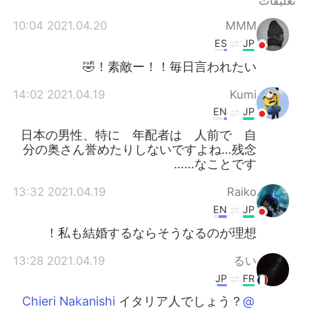
تعليقات
日本語
한국어
2021.04.20 10:04
MMM
Русский
ไทย
ES
JP
素敵ー！！毎日言われたい！🤣
Indonesia
Italiano
2021.04.19 14:02
Kumi
Türkçe
Tiếng Việt
EN
JP
日本の男性、特に 年配者は 人前で 自
Português
分の奥さん誉めたりしないですよね…残念
なことです……
2021.04.19 13:32
Raiko
EN
JP
私も結婚するならそうなるのが理想！
2021.04.19 13:28
るい
JP
FR
イタリア人でしょう？
@Chieri Nakanishi