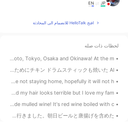
EN
JP
結婚しても恋人のままでいたい。
افتح HelloTalk للانضمام الى المحادثة
لحظات ذات صله
Osaka seems like a really cool city. I want to visit Kyoto, Tokyo, Osaka and Okinawa! At the m...
今日の夕食にラムチョップをバーベキューした Tonight at dinner I barbecued some lamb chops そして息子のためにチキン ドラムスティックも焼いた Al...
Are you staying home?? Many people here in the USA are not staying home, hopefully it will not h...
We went for a walk to the seaside 🌊 💜✨ It was windy and my hair looks terrible but I love my fam...
I visited my friends to take a break from study. we made mulled wine! It's red wine boiled with c...
今日は1人でシドニーの都心に行ってきました！ 久しぶりにお気に入りの本屋さんである紀伊国屋に新しい教科書を買いに行って、近くのやよい軒にカツとじ定食を食べに行きました。朝日ビールと唐揚げを含めた...