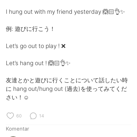
Deutsch
日本語
I hung out with my friend yesterday 🙆🏻👌✨
한국어
Русский
例: 遊びに行こう！
ไทย
Italiano
Let’s go out to play ! ❌
Türkçe
Tiếng Việt
Let’s hang out ! 🙆🏻👌✨
Português
友達とかと遊びに行くことについて話したい時
に hang out/hung out (過去)を使ってみてくだ
さい！☺️
60
14
Komentar