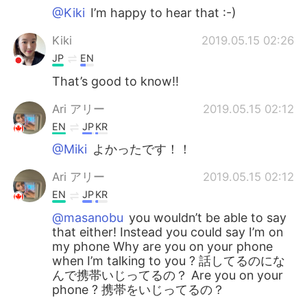
@Kiki
I’m happy to hear that :-)
Kiki
2019.05.15 02:26
JP
EN
That’s good to know!!
Ari アリー
2019.05.15 02:12
EN
JP
KR
@Miki
よかったです！！
Ari アリー
2019.05.15 02:12
EN
JP
KR
@masanobu
you wouldn’t be able to say
that either! Instead you could say I’m on
my phone Why are you on your phone
when I’m talking to you ? 話してるのにな
んで携帯いじってるの？ Are you on your
phone ? 携帯をいじってるの？