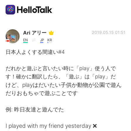
Aplikasi Pertukaran Bahasa
Ari アリー
2019.05.15 01:51
EN
JP
KR
AI Grammar Checker
日本人よくする間違い#4
Indonesia
だれかと遊ぶと言いたい時に「play」使う人で
す！確かに翻訳したら、「遊ぶ」は「play」だ
けど、playはだいたい子供か動物が公園で遊ん
English
简体中文
だりおもちゃで遊ぶことです
繁體中文
Español
例: 昨日友達と遊んでた
العربية
Français
I played with my friend yesterday ❌