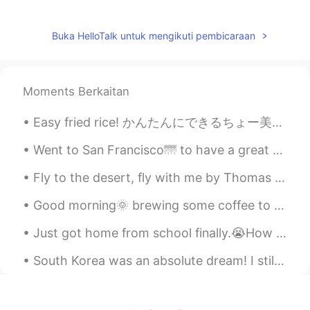
Miki
2019.05.15 02:08
JP
EN
Buka HelloTalk untuk mengikuti pembicaraan
勉強になります！！
masanobu
2019.05.15 02:07
Moments Berkaitan
JP
EN
how about "i play with my phone " it
Easy fried rice! かんたんにできるちょー美味しいちゃーはん、ビッキレシピ、🤭 必要なものはただ、カレのルーそしてあなたがすきなラー油、そして冷蔵庫にある、昨日ののこりとか、ちゃ...
means"携帯をいじる"?
Went to San Francisco🌁 to have a great day full of smiles, laughter, memories and adventure. I sa...
Ari アリー
2019.05.15 01:59
Fly to the desert, fly with me by Thomas Moore. Song of Nourmahal in “The Light of the Harem”. ...
EN
JP
KR
@mieko
I’m glad to hear that ☺️
Good morning🌞 brewing some coffee to fully wake up. I came to the north of Peru which is sunny al...
mieko
2019.05.15 01:59
Just got home from school finally.😭How was your day? Text me if you are bored. Also this is my do...
JP
EN
South Korea was an absolute dream! I still can’t believe I was in Seoul for a week 😭 I hope to co...
Thank you. It was very useful for me 👍👍
👍