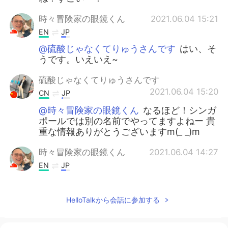
時々冒険家の眼鏡くん
2021.06.04 15:21
EN
JP
@硫酸じゃなくてりゅうさんです
はい、そ
うです。いえいえ~
硫酸じゃなくてりゅうさんです
2021.06.04 15:20
CN
JP
@時々冒険家の眼鏡くん
なるほど！シンガ
ポールでは別の名前でやってますよねー 貴
重な情報ありがとうございますm(_ _)m
時々冒険家の眼鏡くん
2021.06.04 14:27
EN
JP
@硫酸じゃなくてりゅうさんです
はい、そ
うだよ。あのドンキホーテです。シンガポ
HelloTalkから会話に参加する
ールでドンドンドンキっては名前です
時々冒険家の眼鏡くん
2021.06.04 14:24