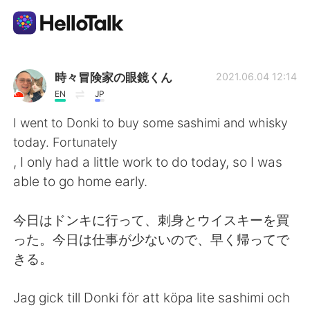
語学交換アプリ
時々冒険家の眼鏡くん
2021.06.04 12:14
EN
JP
AI Grammar Checker
I went to Donki to buy some sashimi and whisky
today. Fortunately
日本語
, I only had a little work to do today, so I was
able to go home early.
English
简体中文
今日はドンキに行って、刺身とウイスキーを買
った。今日は仕事が少ないので、早く帰ってで
繁體中文
Español
きる。
العربية
Français
Jag gick till Donki för att köpa lite sashimi och