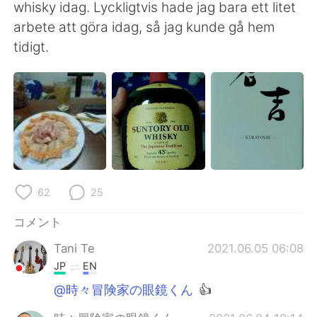
Deutsch
한국어
whisky idag. Lyckligtvis hade jag bara ett litet
arbete att göra idag, så jag kunde gå hem
Русский
ไทย
tidigt.
Indonesia
Italiano
Türkçe
Tiếng Việt
Português
62
25
コメント
Tani Te
2021.06.05 06:08
JP
EN
@時々冒険家の眼鏡くん
👍