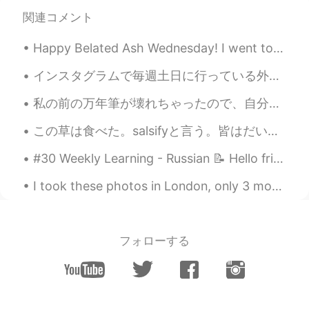
EN
JP
関連コメント
@Miwa
私も！😻 ハイターチ！😹👋🏼
Happy Belated Ash Wednesday! I went to New York 2 days ago and wanted to share some photos 😉✨ (th...
Miwa
2021.06.04 14:12
インスタグラムで毎週土日に行っている外国語を学ぶ人達のそれぞれの勉強法を話し合うイベントをきっかけに、教科書での勉強以外にも私が普段行っている目標とする言語の国の漫画を読んだり映画を観たりという...
JP
EN
私の前の万年筆が壊れちゃったので、自分の誕生日のプレゼントで新しい万年筆を買った ✒️ My old fountain pen broke, so for my birthday I bough...
サーモン大好きー😋
この草は食べた。salsifyと言う。皆はだいたい欲しくない草だね。もっと大きくなったら、植物の根が食べられる。ごぼうみたい。葉っぱも花も食べられる。花はちょっと甘い。幹は牡蠣の味があるって。そ...
硫酸じゃなくてりゅうさんです
2021.06.04 14:02
CN
JP
#30 Weekly Learning - Russian 📝 Hello friends 😄, Welcome to my weekly learning of 🇰🇷🇯🇵🇷🇺 ❓ Ques...
ドンキってあのドンキホーテですか？ シン
I took these photos in London, only 3 months ago! I wonder how long it will be until similar scen...
ガポールにもあるんですねー
時々冒険家の眼鏡くん
2021.06.04 13:55
EN
JP
フォローする
@Yoko
そう、そう！英語はTGIFです 😹
時々冒険家の眼鏡くん
2021.06.04 13:54
EN
JP