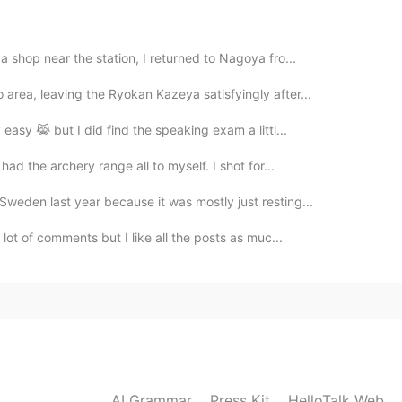
🏼
a shop near the station, I returned to Nagoya fro...
2021.06.04 14:12
area, leaving the Ryokan Kazeya satisfyingly after...
 easy 😹 but I did find the speaking exam a littl...
had the archery range all to myself. I shot for...
2021.06.04 14:02
Sweden last year because it was mostly just resting...
？ シンガポールにもあるんですねー
 lot of comments but I like all the posts as muc...
2021.06.04 13:55
す 😹
2021.06.04 13:54
AI Grammar
Press Kit
HelloTalk Web