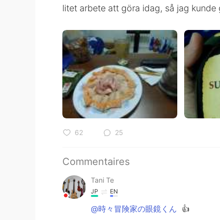
litet arbete att göra idag, så jag kunde
62
25
Commentaires
Tani Te
JP
EN
@時々冒険家の眼鏡くん
👍