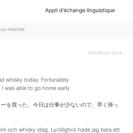
Appli d'échange linguistique
 HelloTalk
2021.06.04 12:14
nd whisky today. Fortunately
so I was able to go home early.
キーを買った。今日は仕事が少ないので、早く帰っ
shimi och whisky idag. Lyckligtvis hade jag bara ett