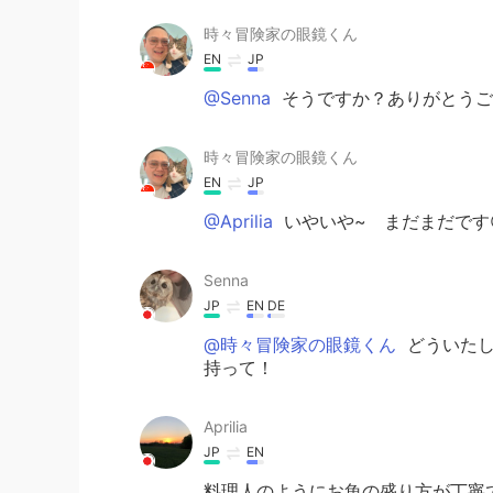
時々冒険家の眼鏡くん
EN
JP
@Senna
そうですか？ありがとうご
時々冒険家の眼鏡くん
EN
JP
@Aprilia
いやいや~ まだまだです
Senna
JP
EN
DE
@時々冒険家の眼鏡くん
どういたし
持って！
Aprilia
JP
EN
料理人のようにお魚の盛り方が丁寧