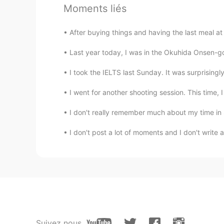
EN
JP
Moments liés
@Miwa
私も！😻 ハイターチ！😹
After buying things and having the last meal at 
Miwa
Last year today, I was in the Okuhida Onsen-go 
JP
EN
I took the IELTS last Sunday. It was surprisingly
サーモン大好きー😋
I went for another shooting session. This time, I 
硫酸じゃなくてりゅうさんです
I don't really remember much about my time in 
CN
JP
ドンキってあのドンキホーテですか
I don't post a lot of moments and I don't write a
時々冒険家の眼鏡くん
EN
JP
@Yoko
そう、そう！英語はTGIFで
時々冒険家の眼鏡くん
Suivez nous