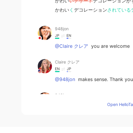
かわい
いデザート
デコレーションが
かわい
く
デコレーション
されている
948jon
JP
EN
@Claire クレア
you are welcome
Claire クレア
EN
JP
@948jon
makes sense. Thank you
948jon
JP
EN
Open HelloTal
@Claire クレア
I think if you don’t
I guess.