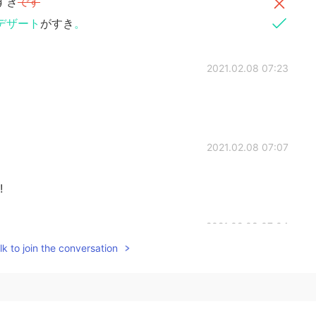
すき
です
デザート
がすき
。
2021.02.08 07:23
2021.02.08 07:07
!
2021.02.08 07:04
k to join the conversation
 know the kanji, it’s better to hiragana. But it’s not rule