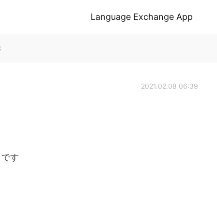
Language Exchange App
k
2021.02.08 06:39
きです