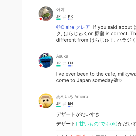
아야
JP
KR
@Claire クレア
if you said abou
ク, はらじゅくor 原宿 is correct. The r
different from はらじゅく. ハラジく is
Asuka
JP
EN
I've ever been to the cafe, milkyw
come to Japan someday😆✨
あめいろ Ameiro
JP
EN
デザートがだいすき
デザート
("甘いもの"でもok)
がだい