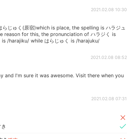
2021.02.08 10:30
t はらじゅく(原宿)which is place, the spelling is ハラジュ
eason for this, the pronunciation of ハラジく is
 /harajiku/ while はらじゅく is /harajuku/
2021.02.08 08:52
ay and I'm sure it was awesome. Visit there when you
2021.02.08 07:31
すき