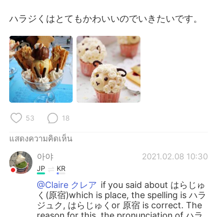
Deutsch
日本語
ハラジくはとてもかわいいのでいきたいです。
한국어
Русский
Indonesia
Italiano
Türkçe
Tiếng Việt
Português
53
18
แสดงความคิดเห็น
아야
2021.02.08 10:30
JP
KR
@Claire クレア
if you said about はらじゅ
く(原宿)which is place, the spelling is ハラ
ジュク, はらじゅくor 原宿 is correct. The
reason for this, the pronunciation of ハラ