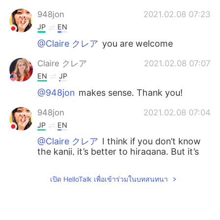
948jon
2021.02.08 07:23
JP
EN
@Claire クレア
you are welcome
Claire クレア
2021.02.08 07:07
EN
JP
@948jon
makes sense. Thank you!
948jon
2021.02.08 07:04
JP
EN
@Claire クレア
I think if you don’t know
the kanji, it’s better to hiragana. But it’s
not rule I guess.
เปิด HelloTalk เพื่อเข้าร่วมในบทสนทนา
tokky
2021.02.08 07:01
JP
KR
かわいいね😍