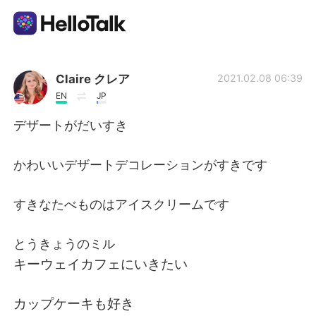
แอปแลกเปลี่ยนทางภาษา
Claire クレア
2021.02.08 06:39
EN
JP
AI Grammar Checker
デザートがだいすき
ไทย
かわいいデザートデコレーションがすきです
すきなたべものはアイスクリームです
English
简体中文
とうきょうのミル
繁體中文
Español
キーウェイカフェにいきたい
العربية
Français
カップケーキも好き