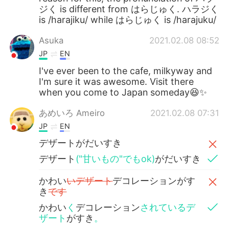
ジく is different from はらじゅく. ハラジく
is /harajiku/ while はらじゅく is /harajuku/
Asuka
2021.02.08 08:52
JP
EN
I've ever been to the cafe, milkyway and
I'm sure it was awesome. Visit there
when you come to Japan someday😆✨
あめいろ Ameiro
2021.02.08 07:31
JP
EN
デザートがだいすき
デザート
("甘いもの"でもok)
がだいすき
かわい
いデザート
デコレーションがす
き
です
かわい
く
デコレーション
されているデ
ザート
がすき
。