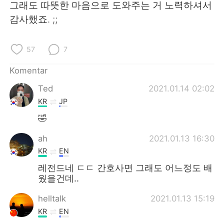
Deutsch
日本語
그래도 따뜻한 마음으로 도와주는 거 노력하셔서
감사했죠. ;;
한국어
Русский
57
7
ไทย
Italiano
Komentar
Türkçe
Tiếng Việt
Ted
2021.01.14 02:02
KR
JP
Português
🤣
ah
2021.01.13 16:30
KR
EN
레전드네 ㄷㄷ 간호사면 그래도 어느정도 배
웠을건데..
helltalk
2021.01.13 15:19
KR
EN