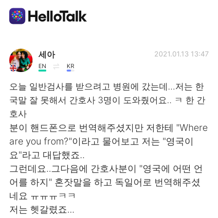
Aplikasi Pertukaran Bahasa
세아
2021.01.13 13:47
EN
KR
AI Grammar Checker
오늘 일반검사를 받으려고 병원에 갔는데...저는 한
국말 잘 못해서 간호사 3명이 도와줬어요.. ㅋ 한 간
Indonesia
호사
분이 핸드폰으로 번역해주셨지만 저한테 "Where
are you from?"이라고 물어보고 저는 "영국이
English
简体中文
요"라고 대답했죠..
그런데요..그다음에 간호사분이 "영국에 어떤 언
繁體中文
Español
어를 하지" 혼잣말을 하고 독일어로 번역해주셨
네요 ㅠㅠㅠㅋㅋ
العربية
Français
저는 헷갈렸죠...