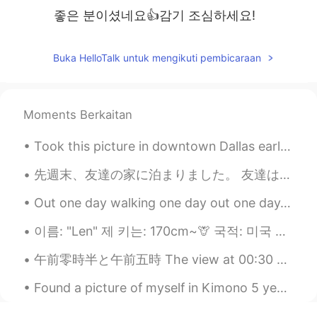
좋은 분이셨네요👍감기 조심하세요!
Buka HelloTalk untuk mengikuti pembicaraan
Moments Berkaitan
Took this picture in downtown Dallas earlier today… I don’t know why but I really love the colors...
先週末、友達の家に泊まりました。 友達は先々週からかわいい猫を飼っています。子猫ちんを会いに行きました。名前はシロです！14週齢だと思います。🥰 私も猫ちゃんを飼いたいですが、私の母は猫アレルギ...
Out one day walking one day out one day, with you hallelujah We found a wood with Trolleys on whe...
이름: "Len" 제 키는: 170cm~🦒 국적: 미국 사람 🇺🇸 좋아하는 아티스트 : 샘김, 권혁(Dean), Billie Eilish.... 좋아하는 색: 🖤 or 💙 ...
午前零時半と午前五時 The view at 00:30 and 5am🥴✨🌌🌟 It's been a while.. I moved to a different city last wee...
Found a picture of myself in Kimono 5 years ago in Kamakura ☺ such a good memorizes. Will go back...